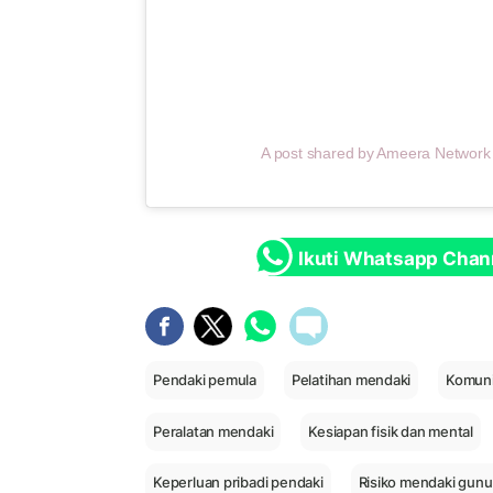
A post shared by Ameera Networ
Ikuti Whatsapp Chan
Pendaki pemula
Pelatihan mendaki
Komuni
Peralatan mendaki
Kesiapan fisik dan mental
Keperluan pribadi pendaki
Risiko mendaki gun