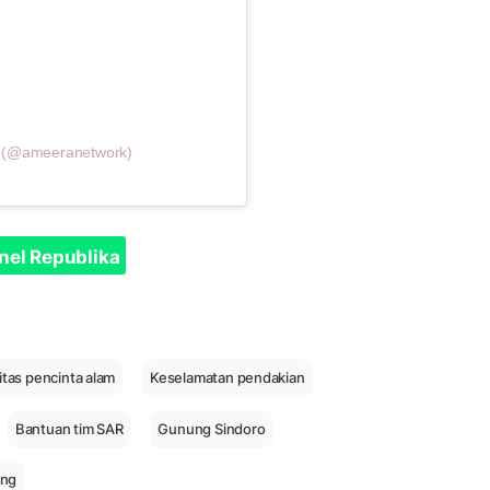
k (@ameeranetwork)
nel Republika
tas pencinta alam
Keselamatan pendakian
Bantuan tim SAR
Gunung Sindoro
ung