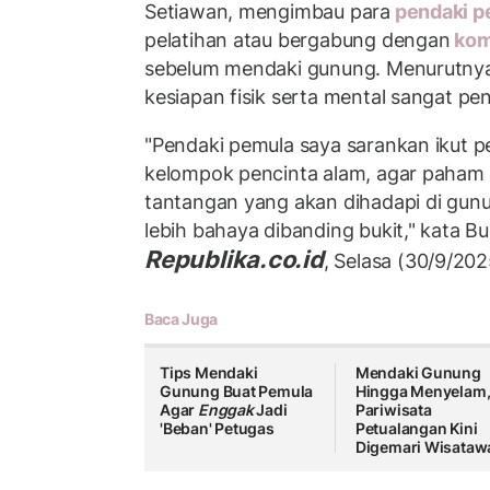
Setiawan, mengimbau para
pendaki 
pelatihan atau bergabung dengan
kom
sebelum mendaki gunung. Menurutn
kesiapan fisik serta mental sangat pe
"Pendaki pemula saya sarankan ikut pe
kelompok pencinta alam, agar paham b
tantangan yang akan dihadapi di gunu
lebih bahaya dibanding bukit," kata Bu
Republika.co.id
, Selasa (30/9/202
Baca Juga
Tips Mendaki
Mendaki Gunung
Gunung Buat Pemula
Hingga Menyelam
Agar
Enggak
Jadi
Pariwisata
'Beban' Petugas
Petualangan Kini
Digemari Wisataw