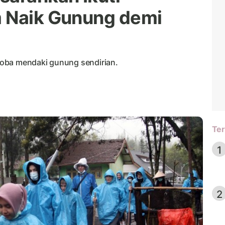
m Naik Gunung demi
oba mendaki gunung sendirian.
Ter
1
2