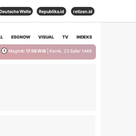
Deutsche Welle
Republika.id
retizen.id
AL
ESGNOW
VISUAL
TV
INDEKS
Maghrib
17:58 WIB
| Kamis, 23 Safar 1448