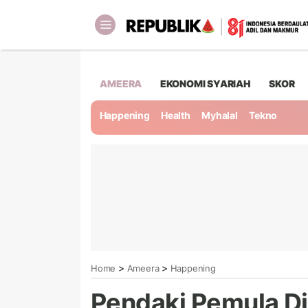
AMEERA
EKONOMI SYARIAH
SKOR
Happening
Health
Myhalal
Tekno
>
>
Home
Ameera
Happening
Pendaki Pemula Di