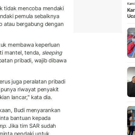
Kami
k tidak mencoba mendaki
Kar
ndaki pemula sebaiknya
Uca
pro atau bergabung dengan
ntuk membawa keperluan
ti mantel, tenda,
sleeping
atan pribadi, wajib dibawa
rus juga peralatan pribadi
u punya riwayat penyakit
an lancar," kata dia.
lakaan, Budi menyarankan
inta bantuan kepada
mp
. Jika tim SAR sudah
minta pendaki untuk