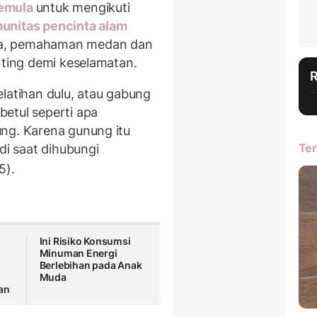
pemula
untuk mengikuti
unitas pencinta alam
ya, pemahaman medan dan
nting demi keselamatan.
latihan dulu, atau gabung
etul seperti apa
ng. Karena gunung itu
Ter
di saat dihubungi
5).
Ini Risiko Konsumsi
,
Minuman Energi
Berlebihan pada Anak
Muda
an