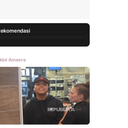
Rekomendasi
kini Ameera