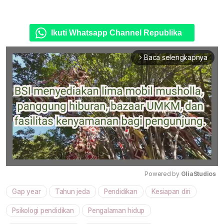
Ikuti Whatsapp Channel Republika
Baca selengkapnya
arrow_forward_ios
Powered by 
GliaStudios
Gap year
Tahun jeda
Pendidikan
Kesiapan diri
Mute
Psikologi pendidikan
Pengalaman hidup