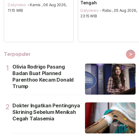
Tengah
Dailynews
- Kamis , 06 Aug 2026,
11:15 WIB
Dailynews
- Rabu , 05 Aug 2026,
23:15 WIB
>
Terpopuler
Olivia Rodrigo Pasang
1
Badan Buat Planned
Parenthoo Kecam Donald
Trump
Dokter Ingatkan Pentingnya
2
Skrining Sebelum Menikah
Cegah Talasemia