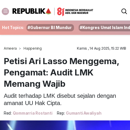
Hot Topics:
#Gubernur BI Mundur
#Kongres Umat Islam In
Ameera
Happening
Kamis , 14 Aug 2025, 15:22 WIB
Petisi Ari Lasso Menggema,
Pengamat: Audit LMK
Memang Wajib
Audit terhadap LMK disebut sejalan dengan
amanat UU Hak Cipta.
Red:
Qommarria Rostanti
Rep:
Gumanti Awaliyah