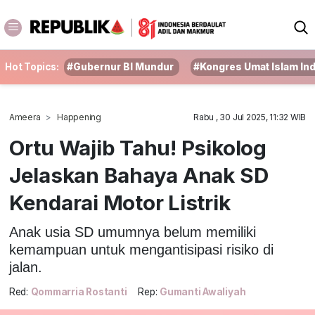
Hot Topics:
#Gubernur BI Mundur
#Kongres Umat Islam In
Ameera
Happening
Rabu , 30 Jul 2025, 11:32 WIB
Ortu Wajib Tahu! Psikolog
Jelaskan Bahaya Anak SD
Kendarai Motor Listrik
Anak usia SD umumnya belum memiliki
kemampuan untuk mengantisipasi risiko di
jalan.
Red:
Qommarria Rostanti
Rep:
Gumanti Awaliyah