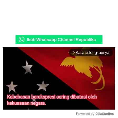
Ikuti Whatsapp Channel Republika
Baca selengkapnya
arrow_forward_ios
Powered by 
GliaStudios