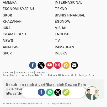
AMEERA
INTERNASIONAL
EKONOMI SYARIAH
TEKNO
SKOR
BISNIS FINANSIAL
KHAZANAH
ESGNOW
IQRA
VISUAL
ISLAM DIGEST
ENGLISH
NEWS
TV
ANALISIS
RAMADHAN
SPORT
INDEKS
About Us
|
Pedoman Siber
|
Disclaimer
Republika.id
|
Ihram.republika.co.id
|
Retizen.id
|
Rejabar.co.id
|
Rejogja.co.id
|
Republika telah diverifikasi oleh Dewan Pers
Sertifikat Nomor 1058/DP-Verifikasi/K/XII/2022
https://dewanpers.or.id/data/perusahaanpers
Ask me!
© 2026 PT Republika Media Mandiri - All Rights Reserved.