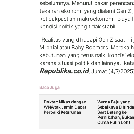
sebelumnya. Menurut pakar perencana
tekanan ekonomi yang dialami Gen Z ja
ketidakpastian makroekonomi, biaya h
kondisi politik yang tidak stabil.
"Realitas yang dihadapi Gen Z saat ini
Milenial atau Baby Boomers. Mereka 
kebutuhan yang terus naik, kondisi e
karena situasi politik dan lainnya," kat
Republika.co.id
, Jumat (4/7/2025
Baca Juga
Dokter: Nikah dengan
Warna Baju yang
WNA tak Jamin Dapat
Sebaiknya Dihinda
Perbaiki Keturunan
Saat Datang ke
Pernikahan, Buka
Cuma Putih Loh!