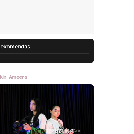
Rekomendasi
kini Ameera