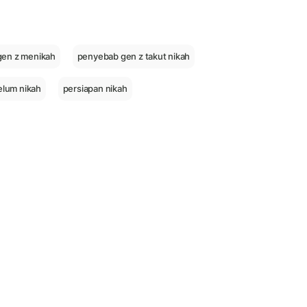
gen z menikah
penyebab gen z takut nikah
lum nikah
persiapan nikah