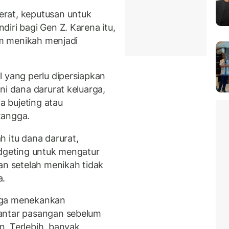
rat, keputusan untuk
iri bagi Gen Z. Karena itu,
lum menikah menjadi
l yang perlu dipersiapkan
ni dana darurat keluarga,
ta bujeting atau
tangga.
 itu dana darurat,
udgeting untuk mengatur
an setelah menikah tidak
a.
uga menekankan
antar pasangan sebelum
. Terlebih, banyak