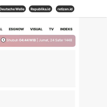
Deutsche Welle
Republika.id
retizen.id
AL
ESGNOW
VISUAL
TV
INDEKS
Shubuh
04:44 WIB
| Jumat, 24 Safar 1448