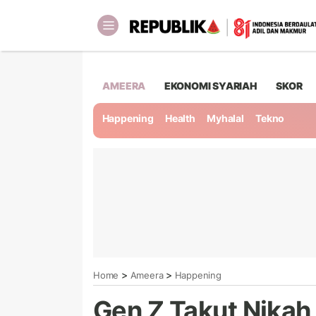
AMEERA
EKONOMI SYARIAH
SKOR
Happening
Health
Myhalal
Tekno
>
>
Home
Ameera
Happening
Gen Z Takut Nikah