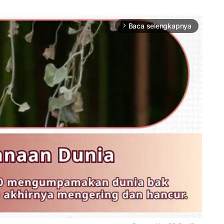
Baca selengkapnya
arrow_forward_ios