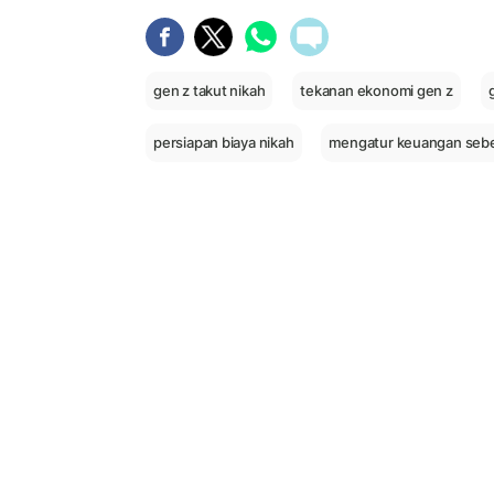
gen z takut nikah
tekanan ekonomi gen z
persiapan biaya nikah
mengatur keuangan sebe