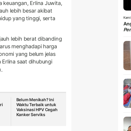
 keuangan, Erlina Juwita,
uh lebih besar akibat
idup yang tinggi, serta
Kami
Ang
Pe
 jauh lebih berat dibanding
harus menghadapi harga
konomi yang belum jelas
a Erlina saat dihubungi
).
Belum Menikah? Ini
ri
Waktu Terbaik untuk
Vaksinasi HPV Cegah
n
Kanker Serviks