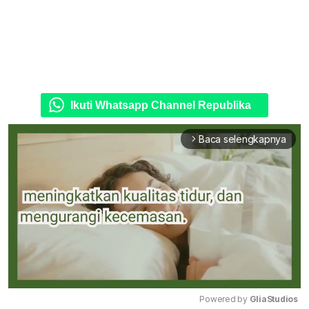
Ikuti Whatsapp Channel Republika
Baca selengkapnya
arrow_forward_ios
Powered by 
GliaStudios