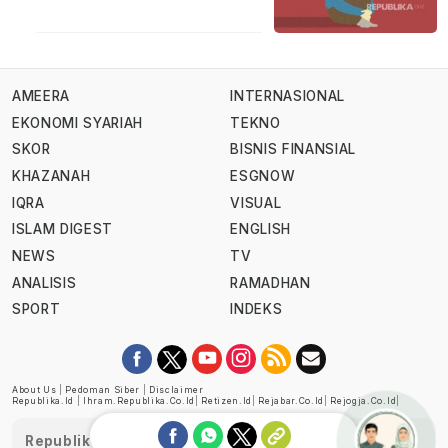
AMEERA
INTERNASIONAL
EKONOMI SYARIAH
TEKNO
SKOR
BISNIS FINANSIAL
KHAZANAH
ESGNOW
IQRA
VISUAL
ISLAM DIGEST
ENGLISH
NEWS
TV
ANALISIS
RAMADHAN
SPORT
INDEKS
About Us
|
Pedoman Siber
|
Disclaimer
Republika.id
|
Ihram.republika.co.id
|
Retizen.id
|
Rejabar.co.id
|
Rejogja.co.id
|
Republika telah diverifikasi oleh Dewan Pers