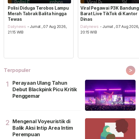
Polisi Diduga Terobos Lampu
Viral Pegawai P3K Bandung
Merah Tabrak Balita hingga
Barat Live TikTok di Kantor
Tewas
Dinas
Dailynews
- Jumat , 07 Aug 2026,
Dailynews
- Jumat , 07 Aug 2026
21:15 WIB
20:15 WIB
>
Terpopuler
Perayaan Ulang Tahun
1
Debut Blackpink Picu Kritik
Penggemar
Mengenal Voyeuristik di
2
Balik Aksi Intip Area Intim
Perempuan