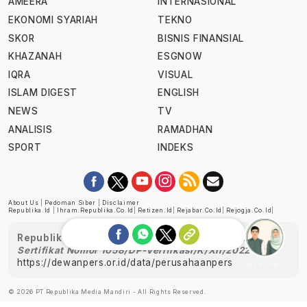
AMEERA
INTERNASIONAL
EKONOMI SYARIAH
TEKNO
SKOR
BISNIS FINANSIAL
KHAZANAH
ESGNOW
IQRA
VISUAL
ISLAM DIGEST
ENGLISH
NEWS
TV
ANALISIS
RAMADHAN
SPORT
INDEKS
About Us
|
Pedoman Siber
|
Disclaimer
Republika.id
|
Ihram.republika.co.id
|
Retizen.id
|
Rejabar.co.id
|
Rejogja.co.id
|
Republika telah diverifikasi oleh Dewan Pers
Sertifikat Nomor 1058/DP-Verifikasi/K/XII/2022
https://dewanpers.or.id/data/perusahaanpers
Ask me!
© 2026 PT Republika Media Mandiri - All Rights Reserved.