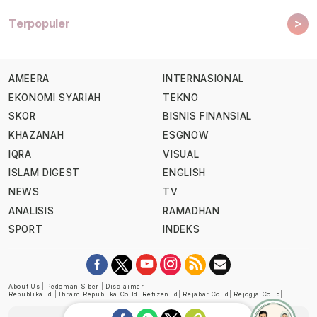
>
Terpopuler
AMEERA
INTERNASIONAL
EKONOMI SYARIAH
TEKNO
SKOR
BISNIS FINANSIAL
KHAZANAH
ESGNOW
IQRA
VISUAL
ISLAM DIGEST
ENGLISH
NEWS
TV
ANALISIS
RAMADHAN
SPORT
INDEKS
About Us
|
Pedoman Siber
|
Disclaimer
Republika.id
|
Ihram.republika.co.id
|
Retizen.id
|
Rejabar.co.id
|
Rejogja.co.id
|