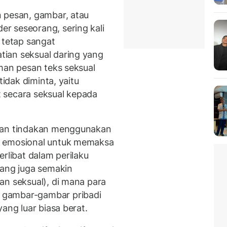
 pesan, gambar, atau
r seseorang, sering kali
 tetap sangat
ian seksual daring yang
man pesan teks seksual
idak diminta, yaitu
 secara seksual kepada
akan tindakan menggunakan
i emosional untuk memaksa
rlibat dalam perilaku
yang juga semakin
n seksual), di mana para
 gambar-gambar pribadi
ang luar biasa berat.