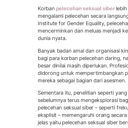
Korban
pelecehan seksual siber
lebi
mengalami pelecehan secara langsun
Institute for Gender Equality, peleceha
mencerminkan dan meluas menjadi kek
dunia nyata.
Banyak badan amal dan organisasi ki
bagi para korban pelecehan daring, n
besar dinilai masih diperlukan. Profes
didorong untuk mempertimbangkan p
mereka sebagai bagian dari asesmen.
Sementara itu, penelitian seperti yang
sebelumnya terus mengeksplorasi bag
pelecehan seksual siber – seperti fre
eksplisit – memengaruhi orang secara
jelas yaitu pelecehan seksual siber b