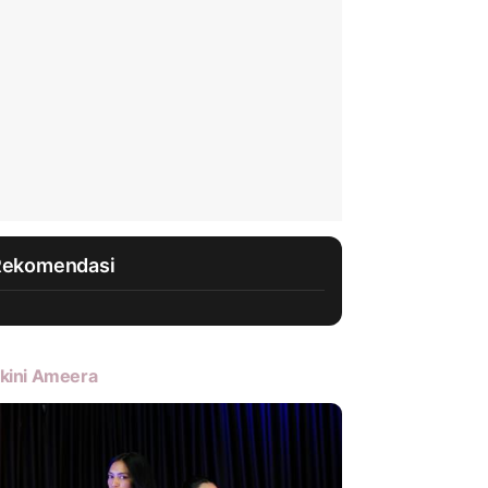
Rekomendasi
kini Ameera