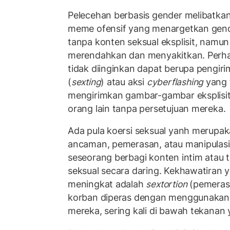
Pelecehan berbasis gender melibatkan
meme ofensif yang menargetkan gende
tanpa konten seksual eksplisit, namun
merendahkan dan menyakitkan. Perhat
tidak diinginkan dapat berupa pengiri
(
sexting
) atau aksi
cyberflashing
yang t
mengirimkan gambar-gambar eksplisit
orang lain tanpa persetujuan mereka.
Ada pula koersi seksual yanh merup
ancaman, pemerasan, atau manipulas
seseorang berbagi konten intim atau te
seksual secara daring. Kekhawatiran 
meningkat adalah
sextortion
(pemerasa
korban diperas dengan menggunakan
mereka, sering kali di bawah tekanan y