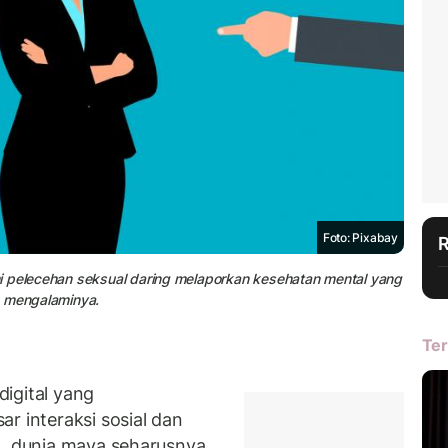
Foto: Pixabay
i pelecehan seksual daring melaporkan kesehatan mental yang
k mengalaminya.
Ter
igital yang
r interaksi sosial dan
g, dunia maya seharusnya