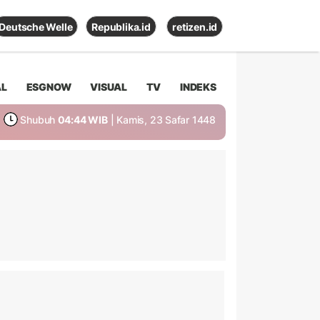
Deutsche Welle
Republika.id
retizen.id
AL
ESGNOW
VISUAL
TV
INDEKS
Shubuh
04:44 WIB
| Kamis, 23 Safar 1448