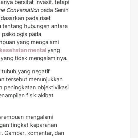
anya bersifat invasif, tetapi
he Conversation
pada Senin
idasarkan pada riset
bu tentang hubungan antara
n psikologis pada
mpuan yang mengalami
kesehatan mental
yang
 yang tidak mengalaminya.
 tubuh yang negatif
tian tersebut menunjukkan
h peningkatan objektivikasi
nampilan fisik akibat
perempuan mengalami
ngan tingkat keparahan
aki. Gambar, komentar, dan