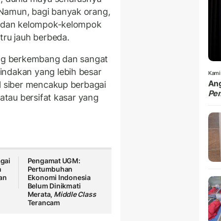
Namun, bagi banyak orang,
i, dan kelompok-kelompok
tru jauh berbeda.
ang berkembang dan sangat
indakan yang lebih besar
Kami
Ang
al siber mencakup berbagai
Pe
 atau bersifat kasar yang
agai
Pengamat UGM:
n
Pertumbuhan
an
Ekonomi Indonesia
Belum Dinikmati
Merata,
Middle Class
Terancam