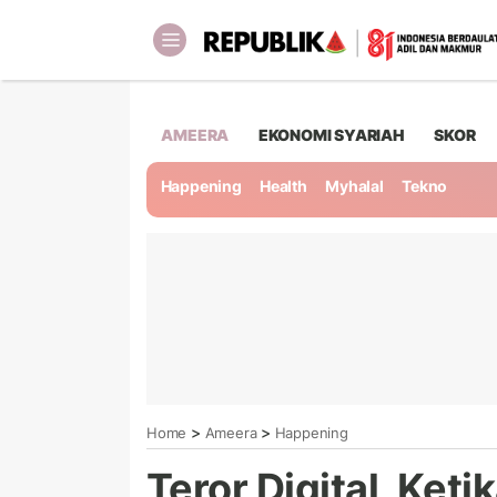
AMEERA
EKONOMI SYARIAH
SKOR
Happening
Health
Myhalal
Tekno
>
>
Home
Ameera
Happening
Teror Digital, Ke