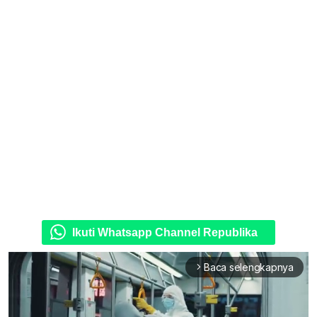
Ikuti Whatsapp Channel Republika
Baca selengkapnya
arrow_forward_ios