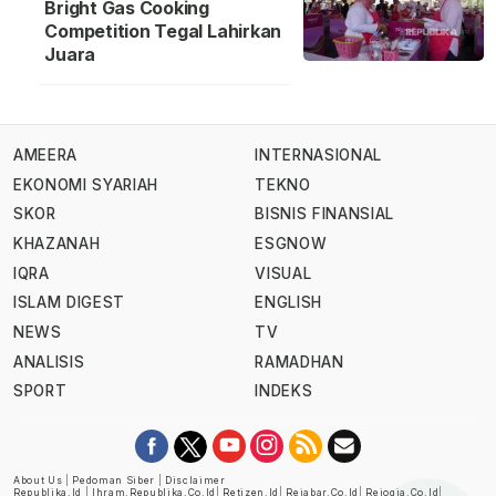
Bright Gas Cooking
Competition Tegal Lahirkan
Juara
AMEERA
INTERNASIONAL
EKONOMI SYARIAH
TEKNO
SKOR
BISNIS FINANSIAL
KHAZANAH
ESGNOW
IQRA
VISUAL
ISLAM DIGEST
ENGLISH
NEWS
TV
ANALISIS
RAMADHAN
SPORT
INDEKS
About Us
|
Pedoman Siber
|
Disclaimer
Republika.id
|
Ihram.republika.co.id
|
Retizen.id
|
Rejabar.co.id
|
Rejogja.co.id
|