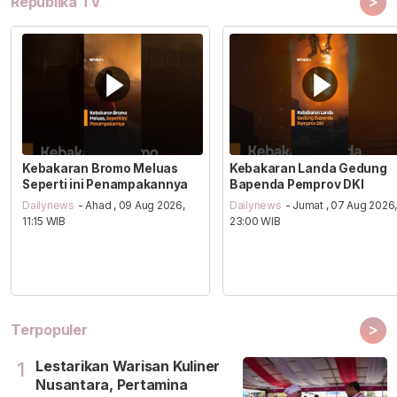
>
Republika TV
Kebakaran Bromo Meluas
Kebakaran Landa Gedung
Seperti ini Penampakannya
Bapenda Pemprov DKI
Dailynews
- Ahad , 09 Aug 2026,
Dailynews
- Jumat , 07 Aug 2026
11:15 WIB
23:00 WIB
>
Terpopuler
Lestarikan Warisan Kuliner
1
Nusantara, Pertamina