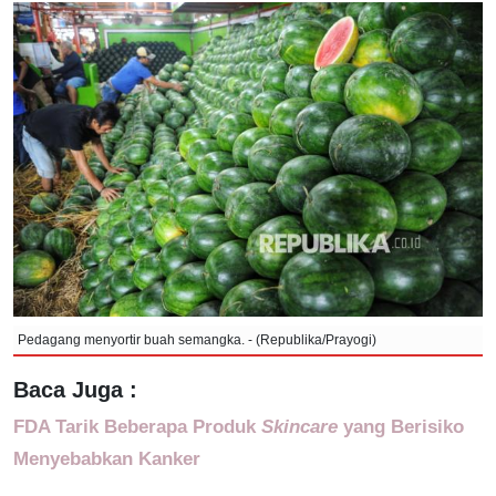
Pedagang menyortir buah semangka. - (Republika/Prayogi)
Baca Juga :
FDA Tarik Beberapa Produk
Skincare
yang Berisiko
Menyebabkan Kanker