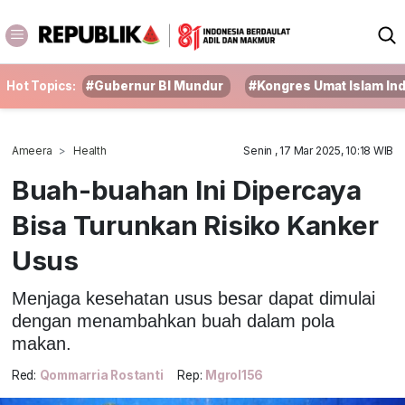
Hot Topics:
#Gubernur BI Mundur
#Kongres Umat Islam In
Ameera
Health
Senin , 17 Mar 2025, 10:18 WIB
Buah-buahan Ini Dipercaya
Bisa Turunkan Risiko Kanker
Usus
Menjaga kesehatan usus besar dapat dimulai
dengan menambahkan buah dalam pola
makan.
Red:
Qommarria Rostanti
Rep:
Mgrol156