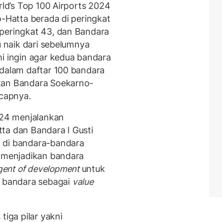
rld’s Top 100 Airports 2024
o-Hatta berada di peringkat
 peringkat 43, dan Bandara
u naik dari sebelumnya
mi ingin agar kedua bandara
 dalam daftar 100 bandara
kan Bandara Soekarno-
ucapnya.
2024 menjalankan
ta dan Bandara I Gusti
 di bandara-bandara
k menjadikan bandara
gent of development
untuk
 bandara sebagai
value
tiga pilar yakni