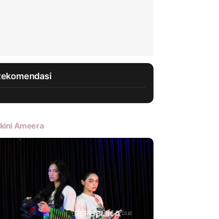
Rekomendasi
kini Ameera