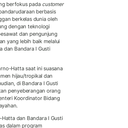
yang berfokus pada
customer
ebandarudaraan berbasis
ggan berkelas dunia oleh
ung dengan teknologi
 pesawat dan pengunjung
n yang lebih baik melalui
a dan Bandara I Gusti
rno-Hatta saat ini suasana
en hijau/tropikal dan
dian, di Bandara I Gusti
atan penyeberangan orang
enteri Koordinator Bidang
ayahan.
Hatta dan Bandara I Gusti
tas dalam program