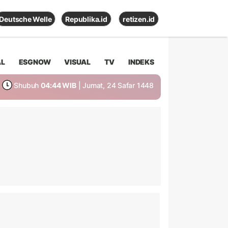
Deutsche Welle
Republika.id
retizen.id
AL
ESGNOW
VISUAL
TV
INDEKS
Shubuh
04:44 WIB
| Jumat, 24 Safar 1448