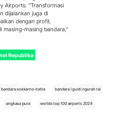
y Airports. "Transformasi
 dijalankan juga di
aikan dengan profil,
 di masing-masing bandara,"
nel Republika
bandara soekarno-hatta
bandara i gusti ngurah rai
angkasa pura
worlds top 100 airports 2024