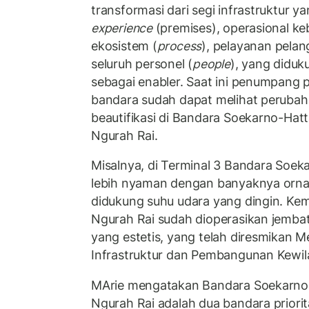
transformasi dari segi infrastruktur 
experience
(premises), operasional k
ekosistem (
process
), pelayanan pelan
seluruh personel (
people
), yang diduk
sebagai enabler. Saat ini penumpang
bandara sudah dapat melihat perubaha
beautifikasi di Bandara Soekarno-Hatt
Ngurah Rai.
Misalnya, di Terminal 3 Bandara Soeka
lebih nyaman dengan banyaknya ornam
didukung suhu udara yang dingin. Kemu
Ngurah Rai sudah dioperasikan jemb
yang estetis, yang telah diresmikan M
Infrastruktur dan Pembangunan Kewil
MArie mengatakan Bandara Soekarno-
Ngurah Rai adalah dua bandara priori