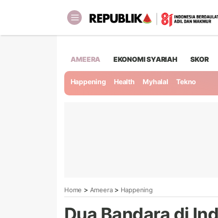
AMEERA
EKONOMI SYARIAH
SKOR
Happening
Health
Myhalal
Tekno
>
>
Home
Ameera
Happening
Dua Bandara di In