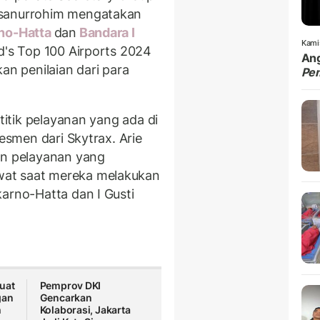
hsanurrohim mengatakan
no-Hatta
dan
Bandara I
Kami
d's Top 100 Airports 2024
Ang
an penilaian dari para
Pe
 titik pelayanan yang ada di
sesmen dari Skytrax. Arie
an pelayanan yang
wat saat mereka melakukan
arno-Hatta dan I Gusti
uat
Pemprov DKI
gan
Gencarkan
h
Kolaborasi, Jakarta