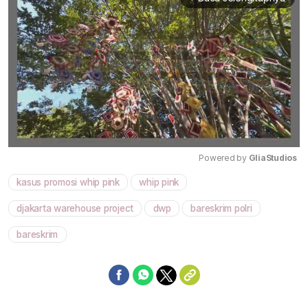
Powered by 
GliaStudios
kasus promosi whip pink
whip pink
Mute
djakarta warehouse project
dwp
bareskrim polri
bareskrim