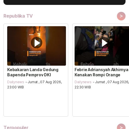
>
Republika TV
Kebakaran Landa Gedung
Febrie Adriansyah Akhirnya
Bapenda Pemprov DKI
Kenakan Rompi Orange
Dailynews
- Jumat , 07 Aug 2026,
Dailynews
- Jumat , 07 Aug 2026
23:00 WIB
22:30 WIB
>
Terpopuler