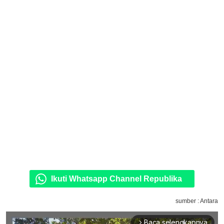
Ikuti Whatsapp Channel Republika
sumber : Antara
Baca selengkapnya
arrow_forward_ios