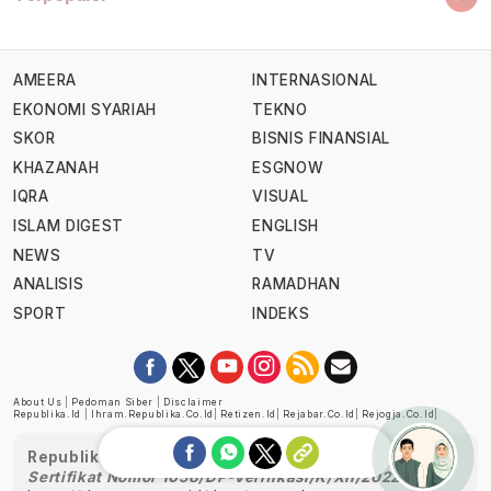
AMEERA
INTERNASIONAL
EKONOMI SYARIAH
TEKNO
SKOR
BISNIS FINANSIAL
KHAZANAH
ESGNOW
IQRA
VISUAL
ISLAM DIGEST
ENGLISH
NEWS
TV
ANALISIS
RAMADHAN
SPORT
INDEKS
About Us
|
Pedoman Siber
|
Disclaimer
Republika.id
|
Ihram.republika.co.id
|
Retizen.id
|
Rejabar.co.id
|
Rejogja.co.id
|
Republika telah diverifikasi oleh Dewan Pers
Sertifikat Nomor 1058/DP-Verifikasi/K/XII/2022