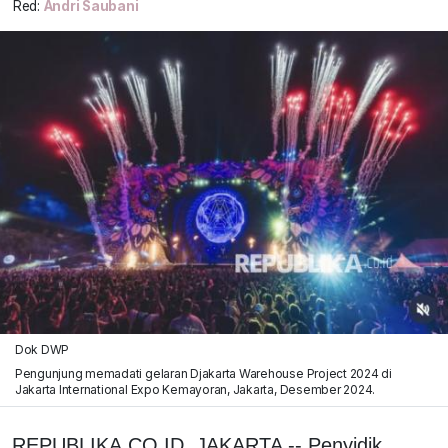
Red:
Andri Saubani
Dok DWP
Pengunjung memadati gelaran Djakarta Warehouse Project 2024 di
Jakarta International Expo Kemayoran, Jakarta, Desember 2024.
REPUBLIKA.CO.ID, JAKARTA -- Penyidik