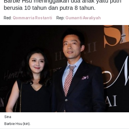
Barbie Hsu meninggalkan dua anak yaitu putri
berusia 10 tahun dan putra 8 tahun.
Red:
Qommarria Rostanti
Rep:
Gumanti Awaliyah
Sina
Barbie Hsu (kiri).