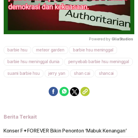
Powered by 
GliaStudios
barbie hsu
meteor garden
barbie hsu meninggal
Mute
barbie hsu meninggal dunia
penyebab barbie hsu meninggal
suami barbie hsu
jerry yan
shan cai
shancai
Berita Terkait
Konser F✦FOREVER Bikin Penonton ‘Mabuk Kenangan’