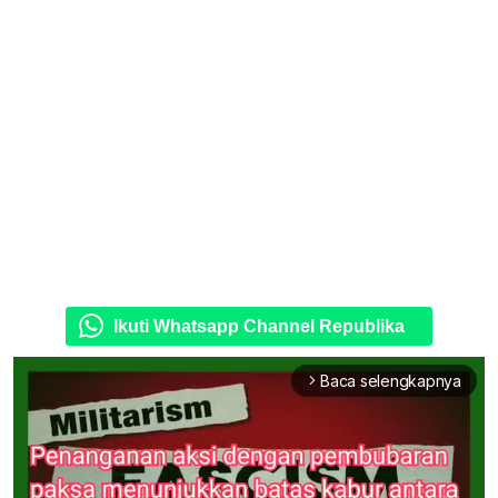
Ikuti Whatsapp Channel Republika
Baca selengkapnya
arrow_forward_ios