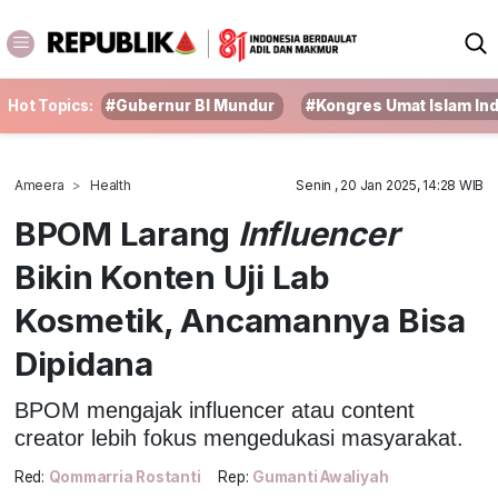
Hot Topics:
#Gubernur BI Mundur
#Kongres Umat Islam In
Ameera
Health
Senin , 20 Jan 2025, 14:28 WIB
BPOM Larang
Influencer
Bikin Konten Uji Lab
Kosmetik, Ancamannya Bisa
Dipidana
BPOM mengajak influencer atau content
creator lebih fokus mengedukasi masyarakat.
Red:
Qommarria Rostanti
Rep:
Gumanti Awaliyah