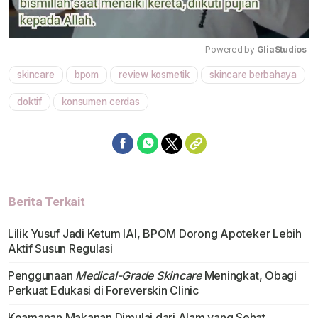
Powered by 
GliaStudios
skincare
bpom
review kosmetik
skincare berbahaya
Mute
doktif
konsumen cerdas
Berita Terkait
Lilik Yusuf Jadi Ketum IAI, BPOM Dorong Apoteker Lebih
Aktif Susun Regulasi
Penggunaan
Medical-Grade Skincare
Meningkat, Obagi
Perkuat Edukasi di Foreverskin Clinic
Keamanan Makanan Dimulai dari Alam yang Sehat