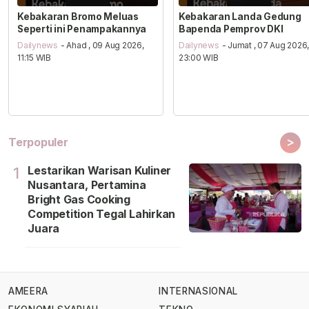
Kebakaran Bromo Meluas
Kebakaran Landa Gedung
Seperti ini Penampakannya
Bapenda Pemprov DKI
Dailynews
- Ahad , 09 Aug 2026,
Dailynews
- Jumat , 07 Aug 2026
11:15 WIB
23:00 WIB
>
Terpopuler
Lestarikan Warisan Kuliner
1
Nusantara, Pertamina
Bright Gas Cooking
Competition Tegal Lahirkan
Juara
AMEERA
INTERNASIONAL