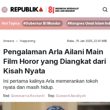
Hot Topics:
#Gubernur BI Mundur
#Kongres Umat Islam In
Ameera
Happening
Rabu , 15 Jan 2025, 22:41 WIB
Pengalaman Arla Ailani Main
Film Horor yang Diangkat dari
Kisah Nyata
Ini pertama kalinya Arla memerankan tokoh
nyata dan masih hidup.
Red:
Qommarria Rostanti
Rep:
Gumanti Awaliyah