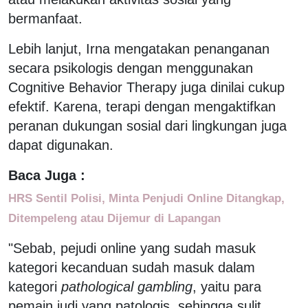
bermanfaat.
Lebih lanjut, Irna mengatakan penanganan
secara psikologis dengan menggunakan
Cognitive Behavior Therapy juga dinilai cukup
efektif. Karena, terapi dengan mengaktifkan
peranan dukungan sosial dari lingkungan juga
dapat digunakan.
Baca Juga :
HRS Sentil Polisi, Minta Penjudi Online Ditangkap,
Ditempeleng atau Dijemur di Lapangan
"Sebab, pejudi online yang sudah masuk
kategori kecanduan sudah masuk dalam
kategori
pathological gambling
, yaitu para
pemain judi yang patologis, sehingga sulit