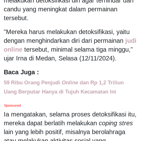
melakukan detoksifikasi diri agar terhindar dari
candu yang meningkat dalam permainan
tersebut.
"Mereka harus melakukan detoksifikasi, yaitu
dengan menghindarkan diri dari permainan
judi
online
tersebut, minimal selama tiga minggu,"
ujar Irna di Medan, Selasa (12/11/2024).
Baca Juga :
59 Ribu Orang Penjudi
Online
dan Rp 1,2 Triliun
Uang Berputar Hanya di Tujuh Kecamatan Ini
Sponsored
Ia mengatakan, selama proses detoksifikasi itu,
mereka dapat berlatih melakukan
coping stres
lain yang lebih positif, misalnya berolahraga
atau melakukan aktivitas sosial yang