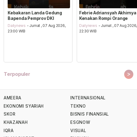
Kebakaran Landa Gedung
Febrie Adriansyah Akhirnya
Bapenda Pemprov DKI
Kenakan Rompi Orange
Dailynews
- Jumat , 07 Aug 2026,
Dailynews
- Jumat , 07 Aug 2026
23:00 WIB
22:30 WIB
>
Terpopuler
AMEERA
INTERNASIONAL
EKONOMI SYARIAH
TEKNO
SKOR
BISNIS FINANSIAL
KHAZANAH
ESGNOW
IQRA
VISUAL