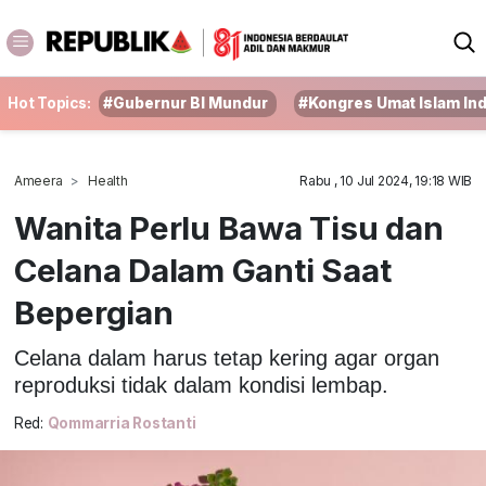
Hot Topics:
#Gubernur BI Mundur
#Kongres Umat Islam In
Ameera
Health
Rabu , 10 Jul 2024, 19:18 WIB
Wanita Perlu Bawa Tisu dan
Celana Dalam Ganti Saat
Bepergian
Celana dalam harus tetap kering agar organ
reproduksi tidak dalam kondisi lembap.
Red:
Qommarria Rostanti