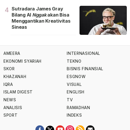
Sutradara James Gray
4
Bilang Al
Nggak
akan Bisa
Menggantikan Kreativitas
Sineas
AMEERA
INTERNASIONAL
EKONOMI SYARIAH
TEKNO
SKOR
BISNIS FINANSIAL
KHAZANAH
ESGNOW
IQRA
VISUAL
ISLAM DIGEST
ENGLISH
NEWS
TV
ANALISIS
RAMADHAN
SPORT
INDEKS