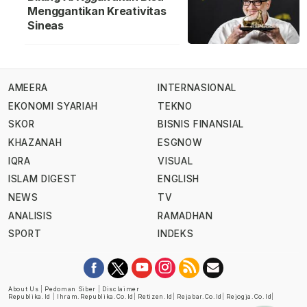
Menggantikan Kreativitas
Sineas
AMEERA
INTERNASIONAL
EKONOMI SYARIAH
TEKNO
SKOR
BISNIS FINANSIAL
KHAZANAH
ESGNOW
IQRA
VISUAL
ISLAM DIGEST
ENGLISH
NEWS
TV
ANALISIS
RAMADHAN
SPORT
INDEKS
About Us
|
Pedoman Siber
|
Disclaimer
Republika.id
|
Ihram.republika.co.id
|
Retizen.id
|
Rejabar.co.id
|
Rejogja.co.id
|