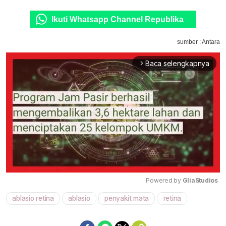
Ikuti Whatsapp Channel Republika
sumber : Antara
Baca selengkapnya
arrow_forward_ios
Powered by 
GliaStudios
ablasio retina
ablasio
penyakit mata
retina
Mute