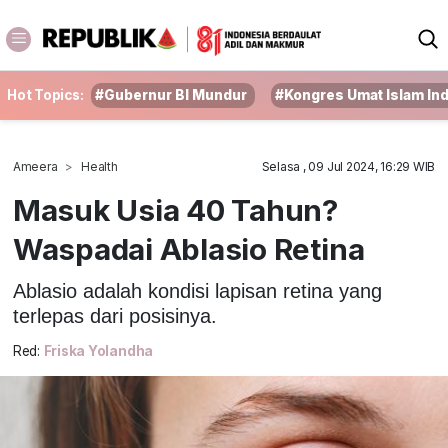
Hot Topics:
#Gubernur BI Mundur
#Kongres Umat Islam In
Ameera
Health
Selasa , 09 Jul 2024, 16:29 WIB
Masuk Usia 40 Tahun?
Waspadai Ablasio Retina
Ablasio adalah kondisi lapisan retina yang
terlepas dari posisinya.
Red:
Friska Yolandha