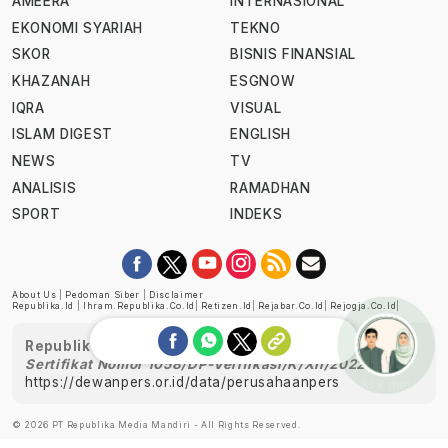
AMEERA
INTERNASIONAL
EKONOMI SYARIAH
TEKNO
SKOR
BISNIS FINANSIAL
KHAZANAH
ESGNOW
IQRA
VISUAL
ISLAM DIGEST
ENGLISH
NEWS
TV
ANALISIS
RAMADHAN
SPORT
INDEKS
About Us
|
Pedoman Siber
|
Disclaimer
Republika.id
|
Ihram.republika.co.id
|
Retizen.id
|
Rejabar.co.id
|
Rejogja.co.id
|
Republika telah diverifikasi oleh Dewan Pers
Sertifikat Nomor 1058/DP-Verifikasi/K/XII/2022
https://dewanpers.or.id/data/perusahaanpers
Ask me!
© 2026 PT Republika Media Mandiri - All Rights Reserved.