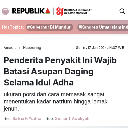
Hot Topics:
#Gubernur BI Mundur
#Kongres Umat Islam In
Ameera
Happening
Senin , 17 Jun 2024, 14:07 WIB
Penderita Penyakit Ini Wajib
Batasi Asupan Daging
Selama Idul Adha
ukuran porsi dan cara memasak sangat
menentukan kadar natrium hingga lemak
jenuh.
Red:
Satria K Yudha
Rep:
Gumanti Awaliyah