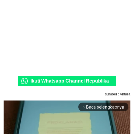
Ikuti Whatsapp Channel Republika
sumber : Antara
Baca selengkapnya
arrow_forward_ios