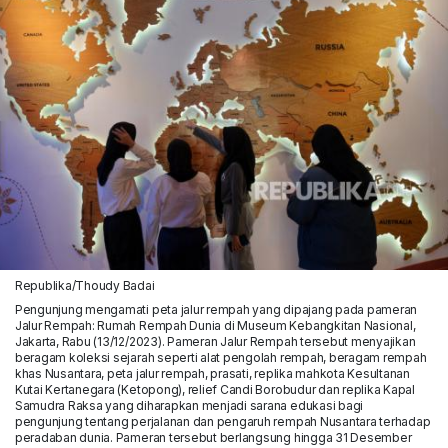
Republika/Thoudy Badai
Pengunjung mengamati peta jalur rempah yang dipajang pada pameran
Jalur Rempah: Rumah Rempah Dunia di Museum Kebangkitan Nasional,
Jakarta, Rabu (13/12/2023). Pameran Jalur Rempah tersebut menyajikan
beragam koleksi sejarah seperti alat pengolah rempah, beragam rempah
khas Nusantara, peta jalur rempah, prasati, replika mahkota Kesultanan
Kutai Kertanegara (Ketopong), relief Candi Borobudur dan replika Kapal
Samudra Raksa yang diharapkan menjadi sarana edukasi bagi
pengunjung tentang perjalanan dan pengaruh rempah Nusantara terhadap
peradaban dunia. Pameran tersebut berlangsung hingga 31 Desember