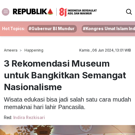
Hot Topics:
#Gubernur BI Mundur
#Kongres Umat Islam In
Ameera
Happening
Kamis , 06 Jun 2024, 13:01 WIB
3 Rekomendasi Museum
untuk Bangkitkan Semangat
Nasionalisme
Wisata edukasi bisa jadi salah satu cara mudah
memaknai hari lahir Pancasila.
Red:
Indira Rezkisari