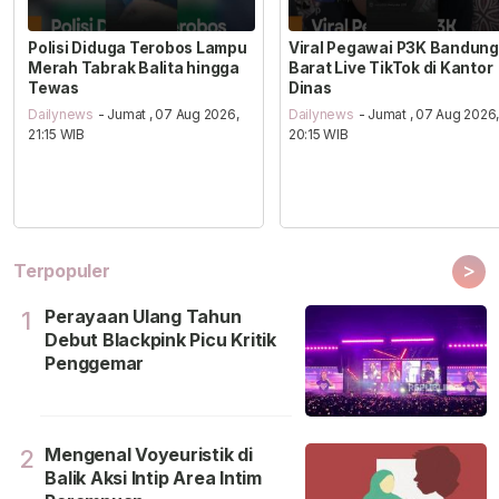
Polisi Diduga Terobos Lampu
Viral Pegawai P3K Bandung
Merah Tabrak Balita hingga
Barat Live TikTok di Kantor
Tewas
Dinas
Dailynews
- Jumat , 07 Aug 2026,
Dailynews
- Jumat , 07 Aug 2026
21:15 WIB
20:15 WIB
>
Terpopuler
Perayaan Ulang Tahun
1
Debut Blackpink Picu Kritik
Penggemar
Mengenal Voyeuristik di
2
Balik Aksi Intip Area Intim