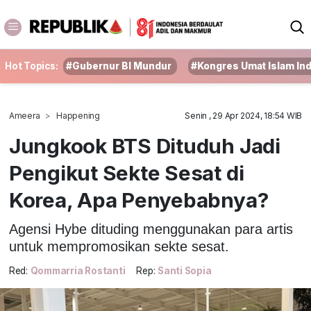
Hot Topics:
#Gubernur BI Mundur
#Kongres Umat Islam In
Ameera
Happening
Senin , 29 Apr 2024, 18:54 WIB
Jungkook BTS Dituduh Jadi
Pengikut Sekte Sesat di
Korea, Apa Penyebabnya?
Agensi Hybe dituding menggunakan para artis
untuk mempromosikan sekte sesat.
Red:
Qommarria Rostanti
Rep:
Santi Sopia