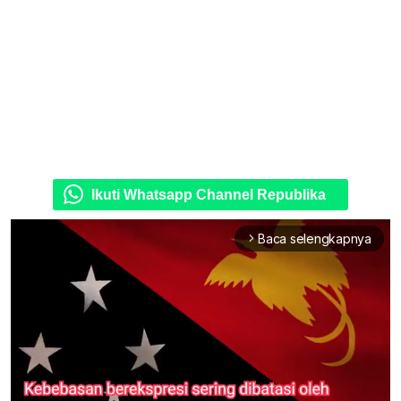
Ikuti Whatsapp Channel Republika
Baca selengkapnya
arrow_forward_ios