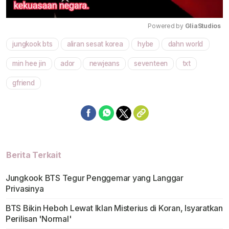
Powered by 
GliaStudios
jungkook bts
aliran sesat korea
hybe
dahn world
Mute
min hee jin
ador
newjeans
seventeen
txt
gfriend
Berita Terkait
Jungkook BTS Tegur Penggemar yang Langgar
Privasinya
BTS Bikin Heboh Lewat Iklan Misterius di Koran, Isyaratkan
Perilisan 'Normal'