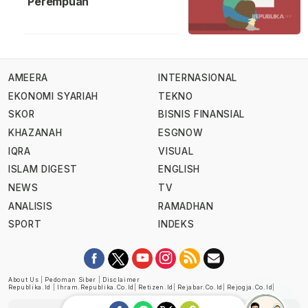
Perempuan
AMEERA
INTERNASIONAL
EKONOMI SYARIAH
TEKNO
SKOR
BISNIS FINANSIAL
KHAZANAH
ESGNOW
IQRA
VISUAL
ISLAM DIGEST
ENGLISH
NEWS
TV
ANALISIS
RAMADHAN
SPORT
INDEKS
About Us
|
Pedoman Siber
|
Disclaimer
Republika.id
|
Ihram.republika.co.id
|
Retizen.id
|
Rejabar.co.id
|
Rejogja.co.id
|