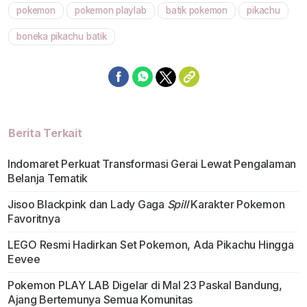
pokemon
pokemon playlab
batik pokemon
pikachu
Mute
boneka pikachu batik
Berita Terkait
Indomaret Perkuat Transformasi Gerai Lewat Pengalaman
Belanja Tematik
Jisoo Blackpink dan Lady Gaga
Spill
Karakter Pokemon
Favoritnya
LEGO Resmi Hadirkan Set Pokemon, Ada Pikachu Hingga
Eevee
Pokemon PLAY LAB Digelar di Mal 23 Paskal Bandung,
Ajang Bertemunya Semua Komunitas