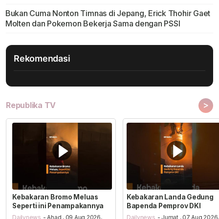
Bukan Cuma Nonton Timnas di Jepang, Erick Thohir Gaet
Molten dan Pokemon Bekerja Sama dengan PSSI
Rekomendasi
>
Republika TV
Kebakaran Bromo Meluas
Kebakaran Landa Gedung
Seperti ini Penampakannya
Bapenda Pemprov DKI
Dailynews
- Ahad , 09 Aug 2026,
Dailynews
- Jumat , 07 Aug 2026