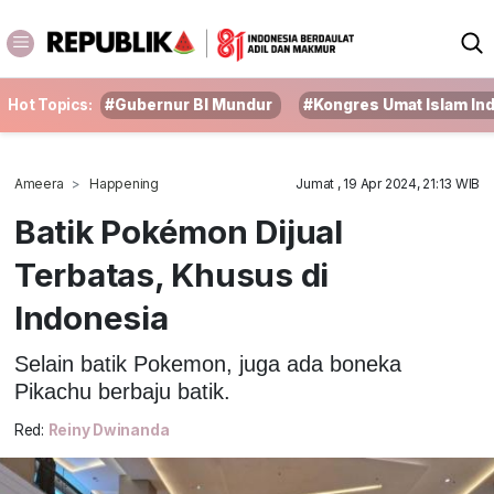
Hot Topics:
#Gubernur BI Mundur
#Kongres Umat Islam In
Ameera
Happening
Jumat , 19 Apr 2024, 21:13 WIB
Batik Pokémon Dijual
Terbatas, Khusus di
Indonesia
Selain batik Pokemon, juga ada boneka
Pikachu berbaju batik.
Red:
Reiny Dwinanda