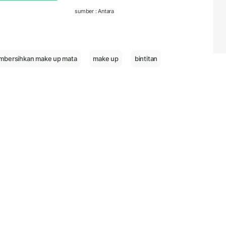
sumber : Antara
bersihkan make up mata
make up
bintitan