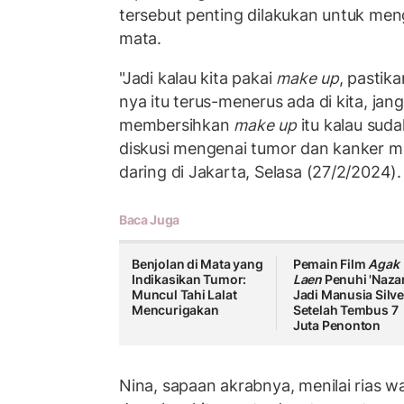
tersebut penting dilakukan untuk meng
mata.
"Jadi kalau kita pakai
make up
, pastik
nya itu terus-menerus ada di kita, jan
membersihkan
make up
itu kalau suda
diskusi mengenai tumor dan kanker ma
daring di Jakarta, Selasa (27/2/2024).
Baca Juga
Benjolan di Mata yang
Pemain Film
Agak
Indikasikan Tumor:
Laen
Penuhi 'Nazar
Muncul Tahi Lalat
Jadi Manusia Silve
Mencurigakan
Setelah Tembus 7
Juta Penonton
Nina, sapaan akrabnya, menilai rias w