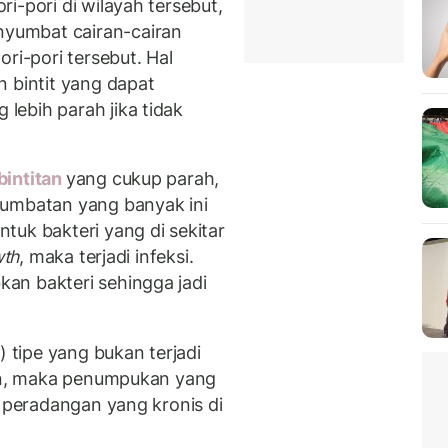
i-pori di wilayah tersebut,
yumbat cairan-cairan
ri-pori tersebut. Hal
n bintit yang dapat
ebih parah jika tidak
bintitan
yang cukup parah,
sumbatan yang banyak ini
tuk bakteri yang di sekitar
wth
, maka terjadi infeksi.
an bakteri sehingga jadi
) tipe yang bukan terjadi
tan, maka penumpukan yang
i peradangan yang kronis di