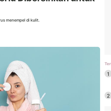
s menempel di kulit.
Ter
1
2