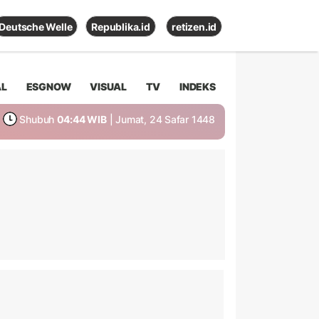
Deutsche Welle
Republika.id
retizen.id
AL
ESGNOW
VISUAL
TV
INDEKS
Shubuh
04:44 WIB
| Jumat, 24 Safar 1448