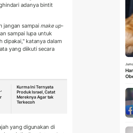
hindari adanya bintit
an jangan sampai
make up
-
gan sampai lupa untuk
h dipakai," katanya dalam
ta yang diikuti secara
Juma
Har
Obe
Kurma Ini Ternyata
'
Produk Israel, Catat
r
Mereknya Agar tak
Terkecoh
ajah yang digunakan di