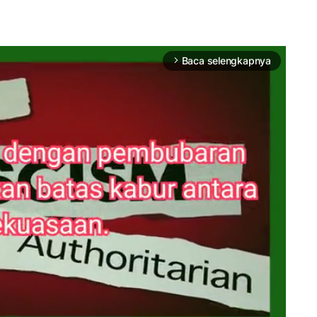
Baca selengkapnya
arrow_forward_ios