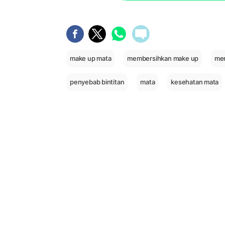
make up mata
membersihkan make up
mem
penyebab bintitan
mata
kesehatan mata