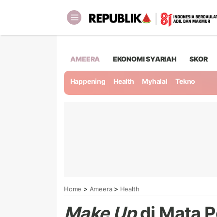
AMEERA
EKONOMI SYARIAH
SKOR
Happening
Health
Myhalal
Tekno
>
>
Home
Ameera
Health
Make Up
di Mata P