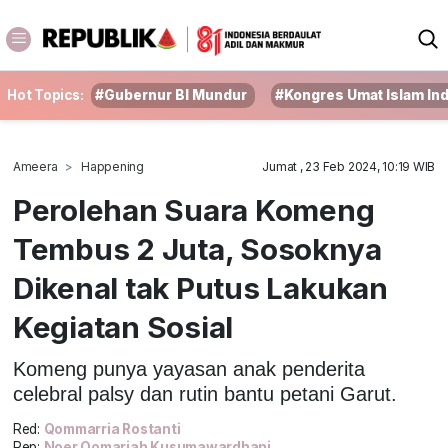
Hot Topics:
#Gubernur BI Mundur
#Kongres Umat Islam In
Ameera
Happening
Jumat , 23 Feb 2024, 10:19 WIB
Perolehan Suara Komeng
Tembus 2 Juta, Sosoknya
Dikenal tak Putus Lakukan
Kegiatan Sosial
Komeng punya yayasan anak penderita
celebral palsy dan rutin bantu petani Garut.
Red:
Qommarria Rostanti
Rep:
Noer Qomariah Kusumawardhani