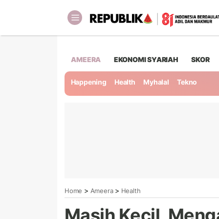
AMEERA
EKONOMI SYARIAH
SKOR
Happening
Health
Myhalal
Tekno
>
>
Home
Ameera
Health
Masih Kecil, Meng