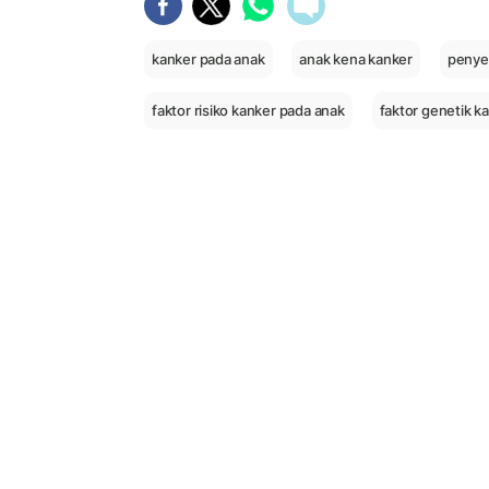
kanker pada anak
anak kena kanker
penye
faktor risiko kanker pada anak
faktor genetik k