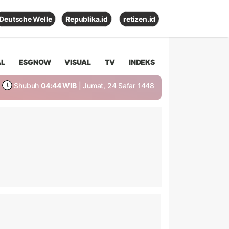
Deutsche Welle
Republika.id
retizen.id
AL
ESGNOW
VISUAL
TV
INDEKS
Shubuh
04:44 WIB
| Jumat, 24 Safar 1448