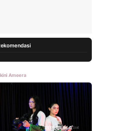
Rekomendasi
kini Ameera