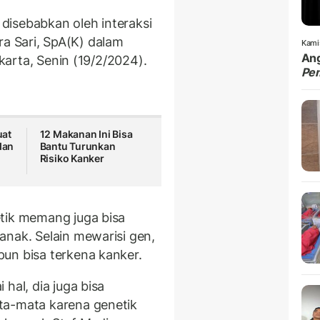
disebabkan oleh interaksi
itra Sari, SpA(K) dalam
Kami
Ang
akarta, Senin (19/2/2024).
Pe
uat
12 Makanan Ini Bisa
dan
Bantu Turunkan
Risiko Kanker
tik memang juga bisa
anak. Selain mewarisi gen,
un bisa terkena kanker.
hal, dia juga bisa
ta-mata karena genetik