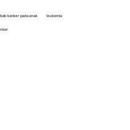
bab kanker pada anak
leukemia
anker