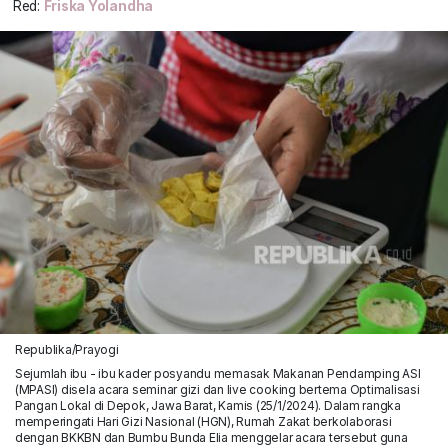
Red:
Friska Yolandha
Republika/Prayogi
Sejumlah ibu - ibu kader posyandu memasak Makanan Pendamping ASI
(MPASI) disela acara seminar gizi dan live cooking bertema Optimalisasi
Pangan Lokal di Depok, Jawa Barat, Kamis (25/1/2024). Dalam rangka
memperingati Hari Gizi Nasional (HGN), Rumah Zakat berkolaborasi
dengan BKKBN dan Bumbu Bunda Elia menggelar acara tersebut guna