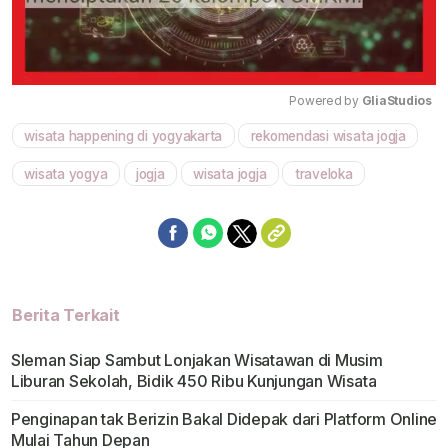
Powered by 
GliaStudios
wisata happening di yogyakarta
rekomendasi wisata jogja
Mute
wisata yogya
jogja
wisata jogja
traveloka
Berita Terkait
Sleman Siap Sambut Lonjakan Wisatawan di Musim
Liburan Sekolah, Bidik 450 Ribu Kunjungan Wisata
Penginapan tak Berizin Bakal Didepak dari Platform Online
Mulai Tahun Depan