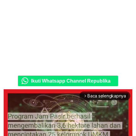
Ikuti Whatsapp Channel Republika
Baca selengkapnya
arrow_forward_ios