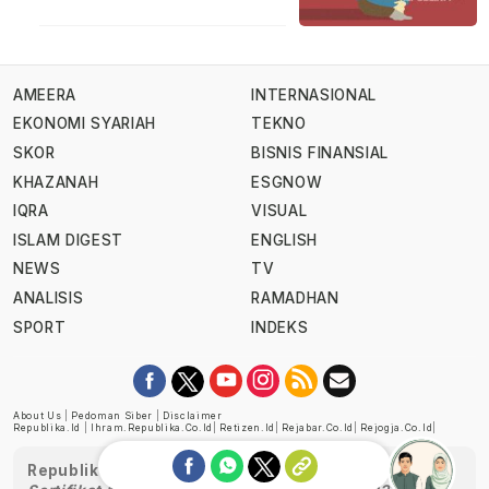
AMEERA
INTERNASIONAL
EKONOMI SYARIAH
TEKNO
SKOR
BISNIS FINANSIAL
KHAZANAH
ESGNOW
IQRA
VISUAL
ISLAM DIGEST
ENGLISH
NEWS
TV
ANALISIS
RAMADHAN
SPORT
INDEKS
About Us
|
Pedoman Siber
|
Disclaimer
Republika.id
|
Ihram.republika.co.id
|
Retizen.id
|
Rejabar.co.id
|
Rejogja.co.id
|
Republika telah diverifikasi oleh Dewan Pers