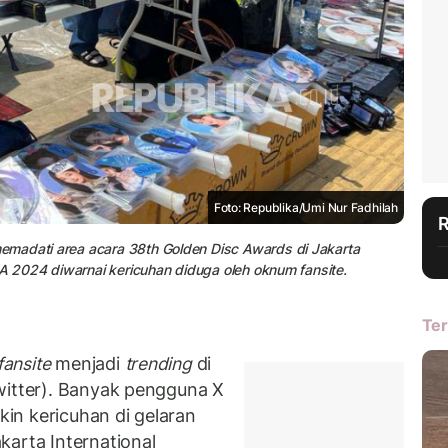
Foto: Republika/Umi Nur Fadhilah
emadati area acara 38th Golden Disc Awards di Jakarta
DA 2024 diwarnai kericuhan diduga oleh oknum fansite.
Ter
fansite
menjadi
trending
di
witter). Banyak pengguna X
in kericuhan di gelaran
karta International