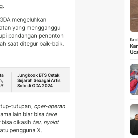
g.
i GDA mengeluhkan
elatan yang mengganggu
tupi pandangan penonton
Kami
h saat ditegur baik-baik.
Kar
Uca
ta
Jungkook BTS Cetak
n,
Sejarah Sebagai Artis
e
?
Solo di GDA 2024
utup-tutupan,
oper-operan
ama lain biar bisa
take
g
bisa dikasih
tau
,
nyolot
 satu pengguna X,