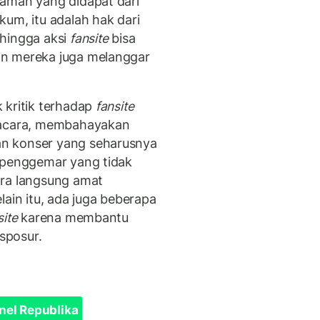
kaman yang didapat dari
um, itu adalah hak dari
ehingga aksi
fansite
bisa
an mereka juga melanggar
 kritik terhadap
fansite
i acara, membahayakan
n konser yang seharusnya
, penggemar yang tidak
ara langsung amat
lain itu, ada juga beberapa
site
karena membantu
sposur.
nel Republika