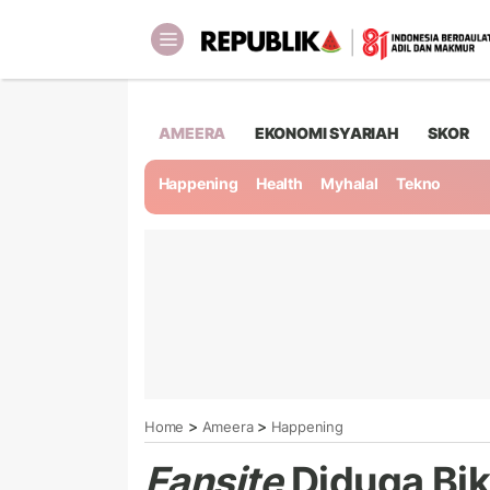
AMEERA
EKONOMI SYARIAH
SKOR
Happening
Health
Myhalal
Tekno
>
>
Home
Ameera
Happening
Fansite
Diduga Bik