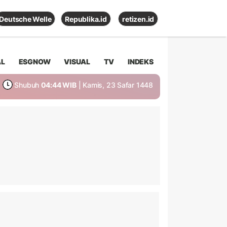
Deutsche Welle
Republika.id
retizen.id
AL
ESGNOW
VISUAL
TV
INDEKS
Shubuh
04:44 WIB
| Kamis, 23 Safar 1448