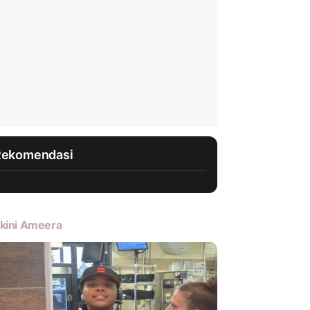
Rekomendasi
kini Ameera