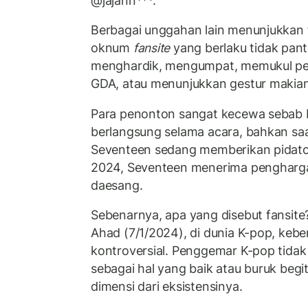
@jajann***.
Berbagai unggahan lain menunjukkan 
oknum
fansite
yang berlaku tidak pan
menghardik, mengumpat, memukul peno
GDA, atau menunjukkan gestur makian
Para penonton sangat kecewa sebab b
berlangsung selama acara, bahkan sa
Seventeen sedang memberikan pidat
2024, Seventeen menerima pengharg
daesang.
Sebenarnya, apa yang disebut fansite
Ahad (7/1/2024), di dunia K-pop, keb
kontroversial. Penggemar K-pop tida
sebagai hal yang baik atau buruk begi
dimensi dari eksistensinya.