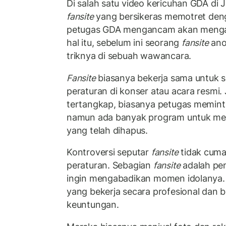
Di salah satu video kericuhan GDA di J
fansite
yang bersikeras memotret den
petugas GDA mengancam akan mengam
hal itu, sebelum ini seorang
fansite
ano
triknya di sebuah wawancara.
Fansite
biasanya bekerja sama untuk 
peraturan di konser atau acara resmi.
tertangkap, biasanya petugas memin
namun ada banyak program untuk m
yang telah dihapus.
Kontroversi seputar
fansite
tidak cuma
peraturan. Sebagian
fansite
adalah p
ingin mengabadikan momen idolanya. A
yang bekerja secara profesional dan 
keuntungan.