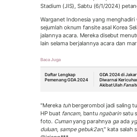
Stadium (JIS), Sabtu (6/1/2024) petan
Warganet Indonesia yang menghadir
sejumlah oknum fansite asal Korea S
jalannya acara. Mereka disebut menu
lain selama berjalannya acara dan mara
Baca Juga
Daftar Lengkap
GDA 2024 di Jakar
Pemenang GDA 2024
Diwarnai Kericuha
Akibat Ulah
Fansit
"Mereka
tuh
bergerombol jadi saling t
HP buat
fancam
, bantu
ngabarin
satu s
foto.
Cuman
yang parahnya
ga
ada
y
duluan
,
sampe gebuk2an
," kata salah