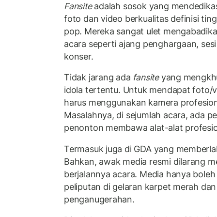
Fansite
adalah sosok yang mendedikas
foto dan video berkualitas definisi tin
pop. Mereka sangat ulet mengabadik
acara seperti ajang penghargaan, ses
konser.
Tidak jarang ada
fansite
yang mengkhus
idola tertentu. Untuk mendapat foto/v
harus menggunakan kamera profesiona
Masalahnya, di sejumlah acara, ada p
penonton membawa alat-alat profesion
Termasuk juga di GDA yang memberla
Bahkan, awak media resmi dilarang m
berjalannya acara. Media hanya bole
peliputan di gelaran karpet merah dan
penganugerahan.