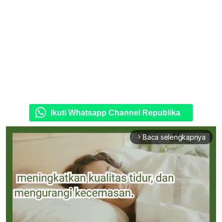
Ikuti Whatsapp Channel Republika
Baca selengkapnya
arrow_forward_ios