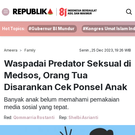
Hot Topics:
#Gubernur BI Mundur
#Kongres Umat Islam In
Ameera
Family
Senin , 25 Dec 2023, 19:26 WIB
Waspadai Predator Seksual di
Medsos, Orang Tua
Disarankan Cek Ponsel Anak
Banyak anak belum memahami pemakaian
media sosial yang tepat.
Red:
Qommarria Rostanti
Rep:
Shelbi Asrianti