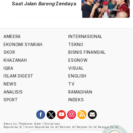
Saat Jalan
Bareng
Zendaya
AMEERA
INTERNASIONAL
EKONOMI SYARIAH
TEKNO
SKOR
BISNIS FINANSIAL
KHAZANAH
ESGNOW
IQRA
VISUAL
ISLAM DIGEST
ENGLISH
NEWS
TV
ANALISIS
RAMADHAN
SPORT
INDEKS
About Us
|
Pedoman Siber
|
Disclaimer
Republika.id
|
Ihram.republika.co.id
|
Retizen.id
|
Rejabar.co.id
|
Rejogja.co.id
|