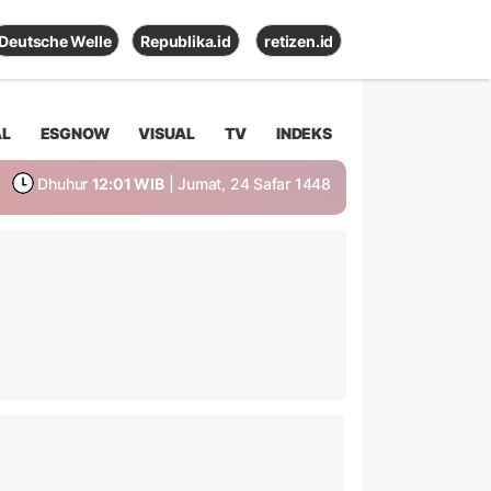
Deutsche Welle
Republika.id
retizen.id
AL
ESGNOW
VISUAL
TV
INDEKS
Dhuhur
12:01 WIB
| Jumat, 24 Safar 1448