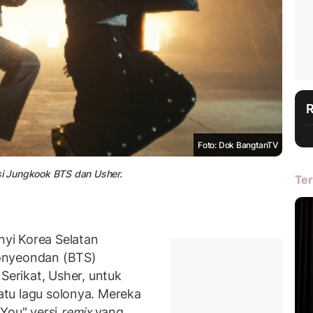
Foto: Dok BangtanTV
si Jungkook BTS dan Usher.
Ter
yi Korea Selatan
Sonyeondan (BTS)
erikat, Usher, untuk
satu lagu solonya. Mereka
 You" versi
remix
yang