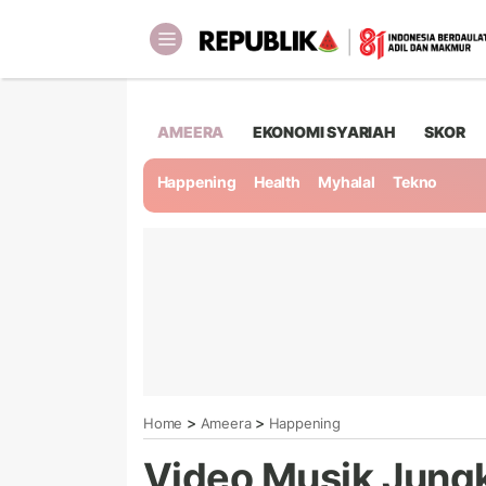
AMEERA
EKONOMI SYARIAH
SKOR
Happening
Health
Myhalal
Tekno
>
>
Home
Ameera
Happening
Video Musik Jung