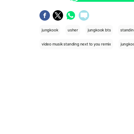
jungkook
usher
jungkook bts
standin
video musik standing next to you remix
jungko