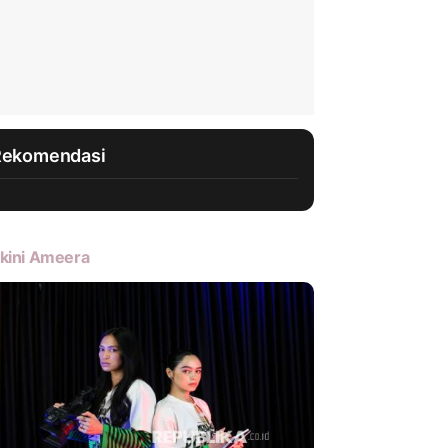
Rekomendasi
kini Ameera