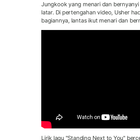
Jungkook yang menari dan bernyanyi 
latar. Di pertengahan video, Usher ha
bagiannya, lantas ikut menari dan be
Lirik lagu "Standing Next to You" ber