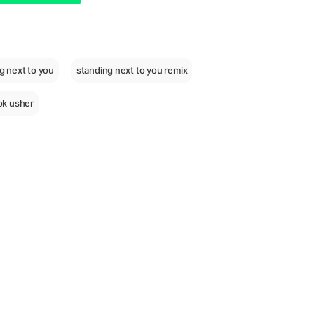
g next to you
standing next to you remix
ok usher