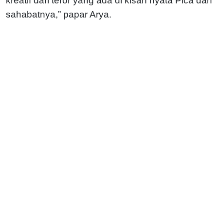
kreatif dari teror yang ada di kisah nyata Pica dan
sahabatnya,” papar Arya.