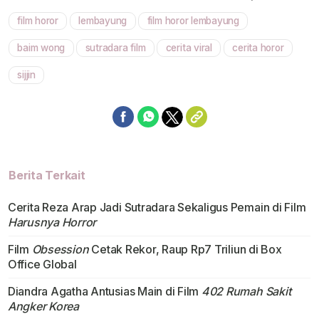
film horor
lembayung
film horor lembayung
Mute
baim wong
sutradara film
cerita viral
cerita horor
sijjin
Berita Terkait
Cerita Reza Arap Jadi Sutradara Sekaligus Pemain di Film
Harusnya Horror
Film
Obsession
Cetak Rekor, Raup Rp7 Triliun di Box
Office Global
Diandra Agatha Antusias Main di Film
402 Rumah Sakit
Angker Korea