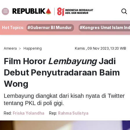
Hot Topics:
#Gubernur BI Mundur
#Kongres Umat Islam In
Ameera
Happening
Kamis , 09 Nov 2023, 13:20 WIB
Film Horor
Lembayung
Jadi
Debut Penyutradaraan Baim
Wong
Lembayung diangkat dari kisah nyata di Twitter
tentang PKL di poli gigi.
Red:
Friska Yolandha
Rep:
Rahma Sulistya