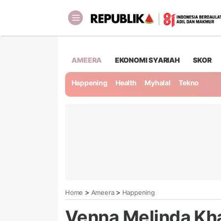
AMEERA
EKONOMI SYARIAH
SKOR
Happening
Health
Myhalal
Tekno
>
>
Home
Ameera
Happening
Venna Melinda Kha