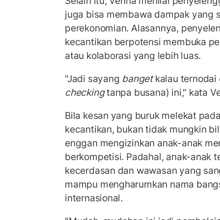
Selain itu, Venna menilai penyelen
juga bisa membawa dampak yang si
perekonomian. Alasannya, penyele
kecantikan berpotensi membuka pe
atau kolaborasi yang lebih luas.
"Jadi sayang
banget
kalau ternodai
checking
tanpa busana) ini," kata V
Bila kesan yang buruk melekat pad
kecantikan, bukan tidak mungkin bi
enggan mengizinkan anak-anak mer
berkompetisi. Padahal, anak-anak t
kecerdasan dan wawasan yang sa
mampu mengharumkan nama bangs
internasional.