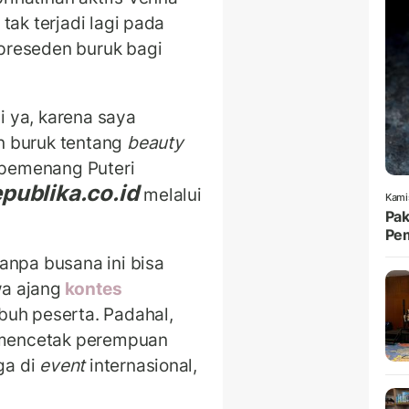
tak terjadi lagi pada
preseden buruk bagi
gi ya, karena saya
n buruk tentang
beauty
s pemenang Puteri
publika.co.id
melalui
Kami
Pak
Pem
anpa busana ini bisa
a ajang
kontes
buh peserta. Padahal,
t mencetak perempuan
ga di
event
internasional,