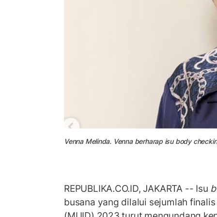
Venna Melinda. Venna berharap isu body checking 
REPUBLIKA.CO.ID, JAKARTA -- Isu
b
busana yang dilalui sejumlah finali
(MUID) 2023 turut mengundang kepr