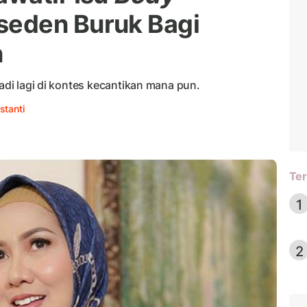
eseden Buruk Bagi
n
jadi lagi di kontes kecantikan mana pun.
stanti
Ter
1
2