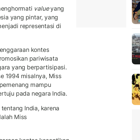
 menghormati
value
yang
ia yang pintar, yang
menjadi representasi di
lenggaraan kontes
omosikan pariwisata
ara yang berpartisipasi.
e 1994 misalnya, Miss
ai pemenang mampu
rtuju pada negara India.
 tentang India, karena
dalah Miss