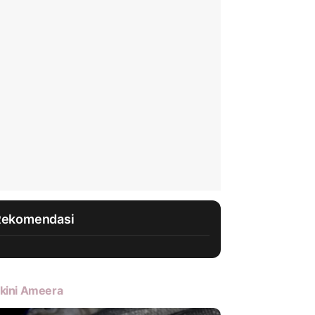
Rekomendasi
kini Ameera