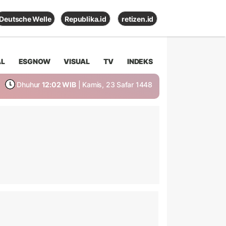
Deutsche Welle
Republika.id
retizen.id
AL
ESGNOW
VISUAL
TV
INDEKS
Dhuhur
12:02 WIB
| Kamis, 23 Safar 1448