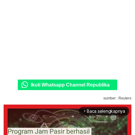
Ikuti Whatsapp Channel Republika
sumber : Reuters
Baca selengkapnya
arrow_forward_ios