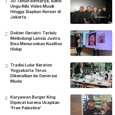
30 Tahun Berkarya, Band
1
Ungu Rilis Video Musik
Hingga Siapkan Konser di
Jakarta
Dokter Geriatri: Terlalu
2
Melindungi Lansia Justru
Bisa Menurunkan Kualitas
Hidup
Tradisi Lulur Keraton
3
Yogyakarta Terus
Dikenalkan ke Generasi
Muda
Karyawan Burger King
4
Dipecat karena Ucapkan
‘Free Palestine’