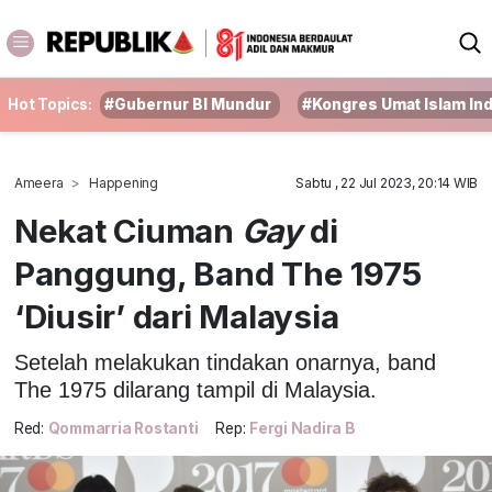
Hot Topics:
#Gubernur BI Mundur
#Kongres Umat Islam In
Ameera
Happening
Sabtu , 22 Jul 2023, 20:14 WIB
Nekat Ciuman
Gay
di
Panggung, Band The 1975
‘Diusir’ dari Malaysia
Setelah melakukan tindakan onarnya, band
The 1975 dilarang tampil di Malaysia.
Red:
Qommarria Rostanti
Rep:
Fergi Nadira B