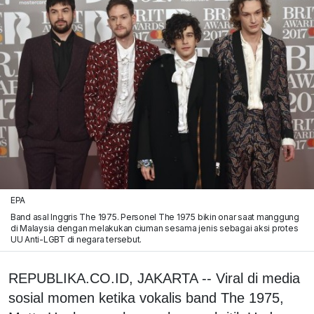
EPA
Band asal Inggris The 1975. Personel The 1975 bikin onar saat manggung
di Malaysia dengan melakukan ciuman sesama jenis sebagai aksi protes
UU Anti-LGBT di negara tersebut.
REPUBLIKA.CO.ID, JAKARTA -- Viral di media
sosial momen ketika vokalis band The 1975,