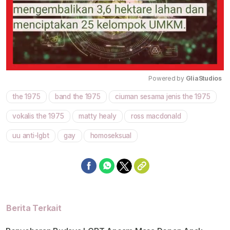
Powered by 
GliaStudios
the 1975
band the 1975
ciuman sesama jenis the 1975
Mute
vokalis the 1975
matty healy
ross macdonald
uu anti-lgbt
gay
homoseksual
Berita Terkait