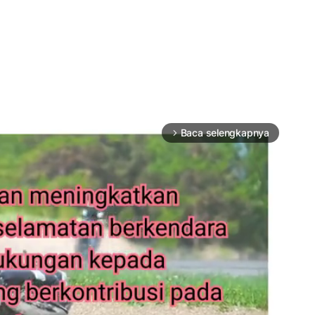
Baca selengkapnya
arrow_forward_ios