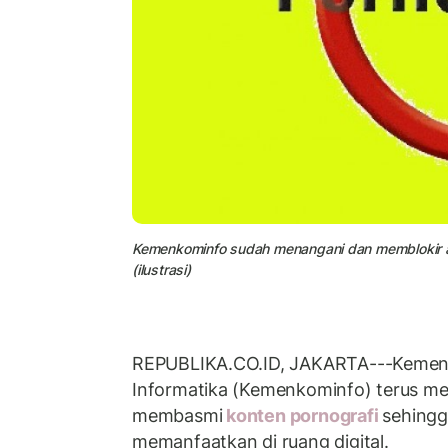
Kemenkominfo sudah menangani dan memblokir aks
(ilustrasi)
REPUBLIKA.CO.ID, JAKARTA---Kement
Informatika (Kemenkominfo) terus m
membasmi
konten pornografi
sehingg
memanfaatkan di ruang digital.