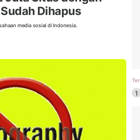
 Sudah Dihapus
haan media sosial di Indonesia.
Ter
1