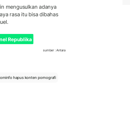
ngin mengusulkan adanya
aya rasa itu bisa dibahas
uel.
nel Republika
sumber : Antara
minfo hapus konten pornografi