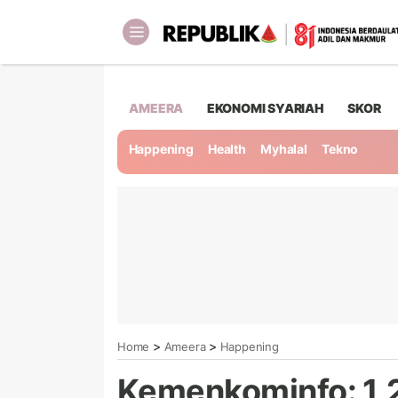
AMEERA
EKONOMI SYARIAH
SKOR
Happening
Health
Myhalal
Tekno
>
>
Home
Ameera
Happening
Kemenkominfo: 1,2