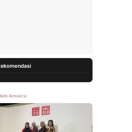
Rekomendasi
kini Ameera