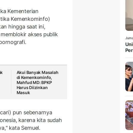
tika Kementerian
Aptika Kemenkominfo)
n hingga saat ini,
emblokir akses publik
Juma
pornografi.
Uni
Pe
ak
Akui Banyak Masalah
di Kemenkominfo,
Mahfud MD: BPKP
Harus Diizinkan
Masuk
ncari) pun sebenarnya
donesia, karena kita sudah
a," kata Semuel.