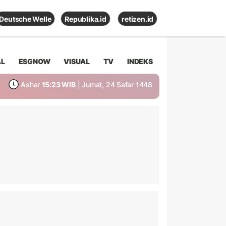
Deutsche Welle
Republika.id
retizen.id
AL
ESGNOW
VISUAL
TV
INDEKS
Ashar
15:23 WIB
| Jumat, 24 Safar 1448