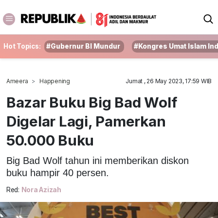
Hot Topics:
#Gubernur BI Mundur
#Kongres Umat Islam In
Ameera
Happening
Jumat , 26 May 2023, 17:59 WIB
Bazar Buku Big Bad Wolf
Digelar Lagi, Pamerkan
50.000 Buku
Big Bad Wolf tahun ini memberikan diskon
buku hampir 40 persen.
Red:
Nora Azizah