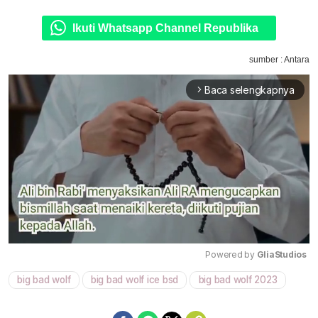
Ikuti Whatsapp Channel Republika
sumber : Antara
Baca selengkapnya
arrow_forward_ios
Powered by 
GliaStudios
big bad wolf
big bad wolf ice bsd
big bad wolf 2023
Mute