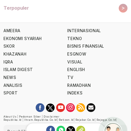
>
Terpopuler
AMEERA
INTERNASIONAL
EKONOMI SYARIAH
TEKNO
SKOR
BISNIS FINANSIAL
KHAZANAH
ESGNOW
IQRA
VISUAL
ISLAM DIGEST
ENGLISH
NEWS
TV
ANALISIS
RAMADHAN
SPORT
INDEKS
About Us
|
Pedoman Siber
|
Disclaimer
Republika.id
|
Ihram.republika.co.id
|
Retizen.id
|
Rejabar.co.id
|
Rejogja.co.id
|