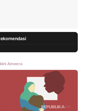
Rekomendasi
kini Ameera