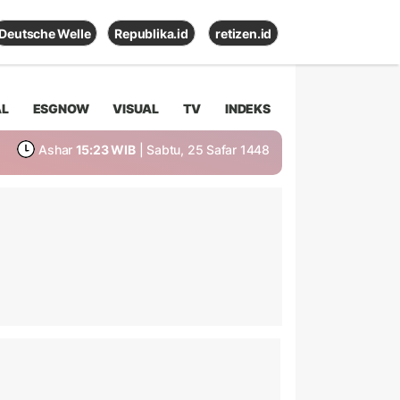
Deutsche Welle
Republika.id
retizen.id
AL
ESGNOW
VISUAL
TV
INDEKS
Ashar
15:23 WIB
| Sabtu, 25 Safar 1448