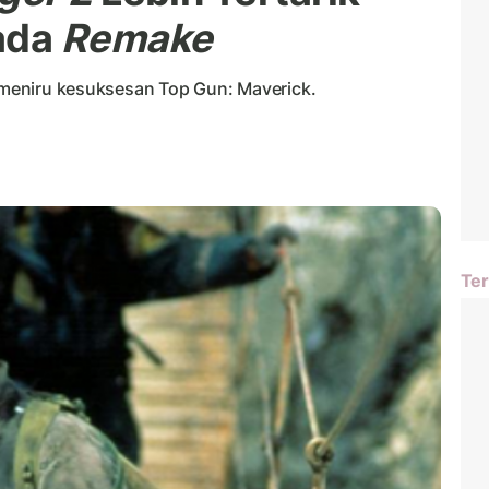
ada
Remake
a meniru kesuksesan Top Gun: Maverick.
Ter