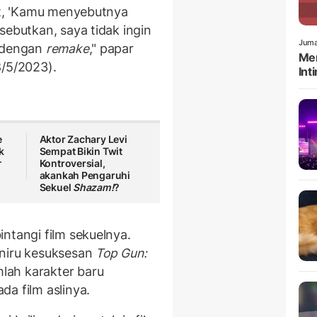
git, 'Kamu menyebutnya
sebutkan, saya tidak ingin
Juma
k dengan
remake
," papar
Men
8/5/2023).
Int
e
Aktor Zachary Levi
k
Sempat Bikin Twit
r
Kontroversial,
akankah Pengaruhi
Sekuel
Shazam!
?
ntangi film sekuelnya.
niru kesuksesan
Top Gun:
ah karakter baru
a film aslinya.