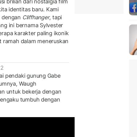
brilian dari nostalgia film
ita identitas baru. Kami
ip dengan
Cliffhanger
, tapi
ang ini bernama Sylvester
rapa karakter paling ikonik
gat ramah dalam meneruskan
 2
gai pendaki gunung Gabe
lumnya, Waugh
n untuk bekerja dengan
a mengaku tumbuh dengan