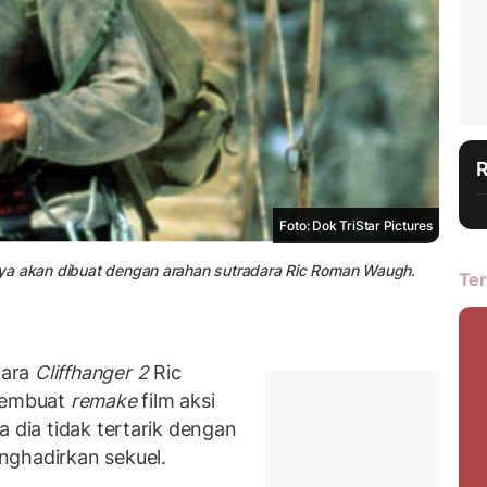
Foto: Dok TriStar Pictures
elnya akan dibuat dengan arahan sutradara Ric Roman Waugh.
Ter
dara
Cliffhanger 2
Ric
membuat
remake
film aksi
a dia tidak tertarik dengan
nghadirkan sekuel.