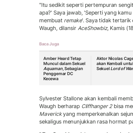
"Itu sedikit seperti pertempuran sen
apa?' Saya jawab, 'Seperti yang kamu 
membuat
remake
'. Saya tidak tertari
Waugh, dilansir
AceShowbiz
, Kamis (1
Baca Juga
Amber Heard Tetap
Aktor Nicolas Cag
Muncul dalam Sekuel
akan Kembali untu
Aquaman
, Sebagian
Sekuel
Lord of Wa
Penggemar DC
Kecewa
Sylvester Stallone akan kembali membi
Waugh berharap
Cliffhanger 2
bisa me
Maverick
yang memperkenalkan sejuml
sekaligus menunjukkan rasa hormat pad