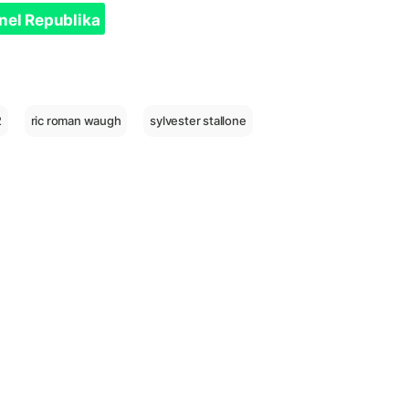
nel Republika
2
ric roman waugh
sylvester stallone