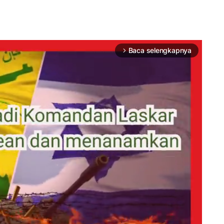
Baca selengkapnya
arrow_forward_ios