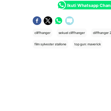
Ikuti Whatsapp Chan
cliffhanger
sekuel cliffhanger
cliffhanger 
film sylvester stallone
top gun: maverick