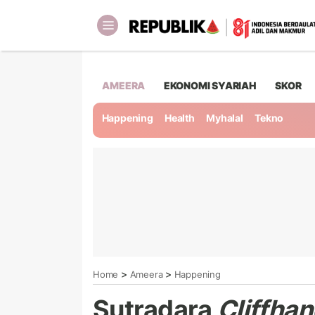
AMEERA
EKONOMI SYARIAH
SKOR
Happening
Health
Myhalal
Tekno
>
>
Home
Ameera
Happening
Sutradara
Cliffhan