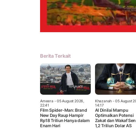
Berita Terkait
Ameera
- 05 August 2026,
Khazanah
- 05 August 2
22:41
14:17
Film Spider-Man: Brand
AI Dinilai Mampu
New Day Raup Hampir
Optimalkan Potensi
Rp18 Triliun Hanya dalam
Zakat dan Wakaf Seni
Enam Hari
1,2 Triliun Dolar AS