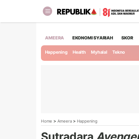
AMEERA
EKONOMI SYARIAH
SKOR
Happening
Health
Myhalal
Tekno
>
>
Home
Ameera
Happening
Sutradara
Avenge