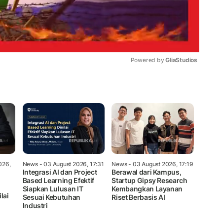
Powered by 
GliaStudios
Mute
026,
News
- 03 August 2026, 17:31
News
- 03 August 2026, 17:19
Integrasi AI dan Project
Berawal dari Kampus,
Based Learning Efektif
Startup Gipsy Research
Siapkan Lulusan IT
Kembangkan Layanan
lai
Sesuai Kebutuhan
Riset Berbasis AI
Industri