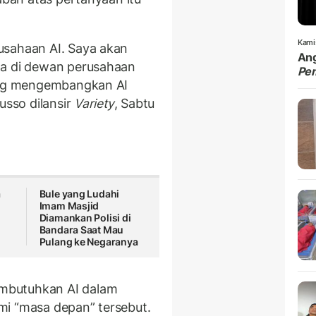
Kami
usahaan AI. Saya akan
Ang
da di dewan perusahaan
Pe
yang mengembangkan AI
usso dilansir
Variety
, Sabtu
a
Bule yang Ludahi
Imam Masjid
Diamankan Polisi di
Bandara Saat Mau
Pulang ke Negaranya
mbutuhkan AI dalam
mi “masa depan” tersebut.