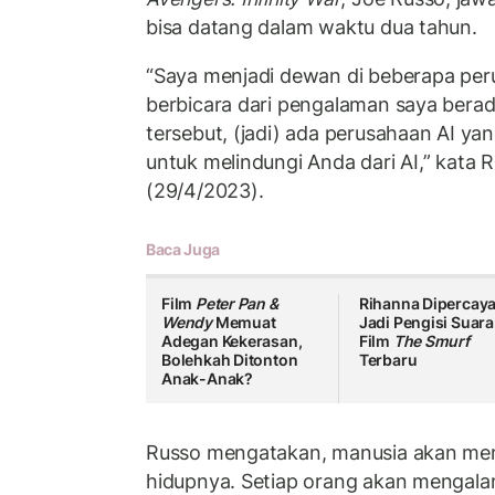
bisa datang dalam waktu dua tahun.
“Saya menjadi dewan di beberapa per
berbicara dari pengalaman saya bera
tersebut, (jadi) ada perusahaan AI 
untuk melindungi Anda dari AI,” kata R
(29/4/2023).
Baca Juga
Film
Peter Pan &
Rihanna Dipercay
Wendy
Memuat
Jadi Pengisi Suara
Adegan Kekerasan,
Film
The Smurf
Bolehkah Ditonton
Terbaru
Anak-Anak?
Russo mengatakan, manusia akan me
hidupnya. Setiap orang akan mengala