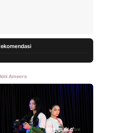
Rekomendasi
kini Ameera