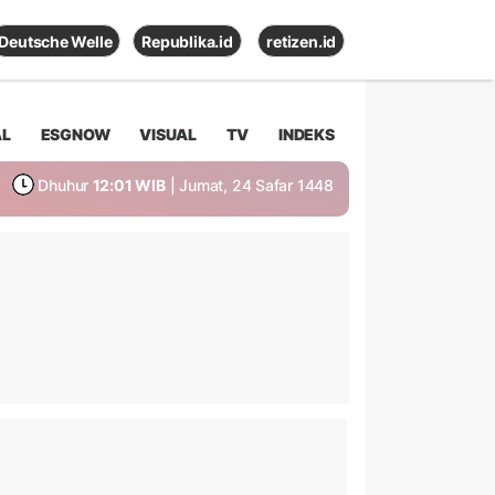
Deutsche Welle
Republika.id
retizen.id
AL
ESGNOW
VISUAL
TV
INDEKS
Dhuhur
12:01 WIB
| Jumat, 24 Safar 1448