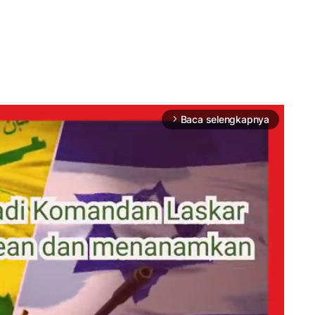
Baca selengkapnya
arrow_forward_ios