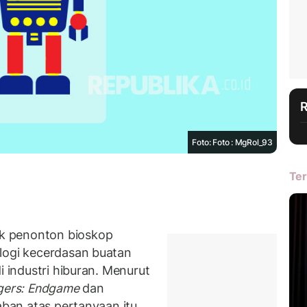
Foto: Foto : MgRol_93
Ter
k penonton bioskop
logi kecerdasan buatan
di industri hiburan. Menurut
gers: Endgame
dan
aban atas pertanyaan itu