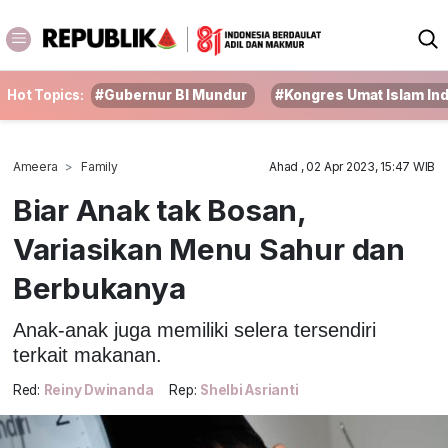
Hot Topics:
#Gubernur BI Mundur
#Kongres Umat Islam In
Ameera
Family
Ahad , 02 Apr 2023, 15:47 WIB
Biar Anak tak Bosan,
Variasikan Menu Sahur dan
Berbukanya
Anak-anak juga memiliki selera tersendiri
terkait makanan.
Red:
Reiny Dwinanda
Rep:
Shelbi Asrianti