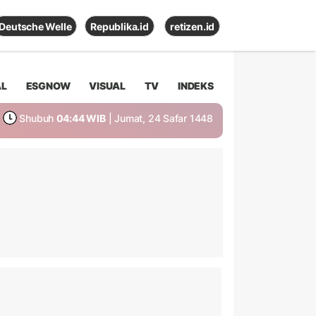
Deutsche Welle
Republika.id
retizen.id
AL
ESGNOW
VISUAL
TV
INDEKS
Shubuh
04:44 WIB
| Jumat, 24 Safar 1448