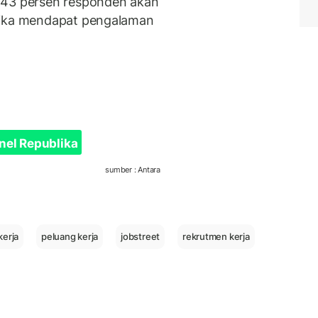
 43 persen responden akan
jika mendapat pengalaman
nel Republika
sumber : Antara
kerja
peluang kerja
jobstreet
rekrutmen kerja