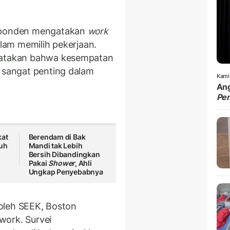
esponden mengatakan
work
lam memilih pekerjaan.
nyatakan bahwa kesempatan
g sangat penting dalam
Kami
Ang
Pe
kat
Berendam di Bak
buh
Mandi tak Lebih
Bersih Dibandingkan
Pakai
Shower
, Ahli
Ungkap Penyebabnya
) oleh SEEK, Boston
work. Survei