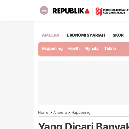
AMEERA
EKONOMI SYARIAH
SKOR
Happening
Health
Myhalal
Tekno
>
>
Home
Ameera
Happening
Yang Dicari Banya