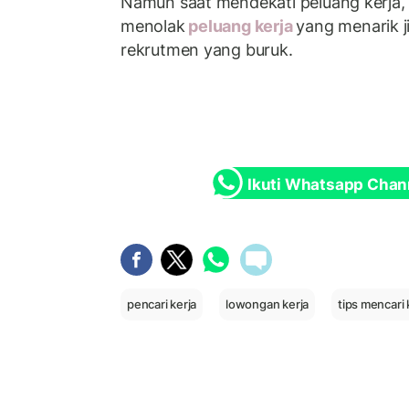
Namun saat mendekati peluang kerja,
menolak
peluang kerja
yang menarik 
rekrutmen yang buruk.
Ikuti Whatsapp Chan
pencari kerja
lowongan kerja
tips mencari 