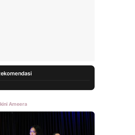
Rekomendasi
kini Ameera