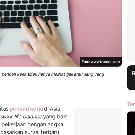
Foto: www.freepik.com
ra pencari kerja tidak hanya melihat gaji atau uang yang
Ter
itas
pencari kerja
di Asia
n
work life balance
yang baik
h pekerjaan dengan angka
rdasarkan survei terbaru