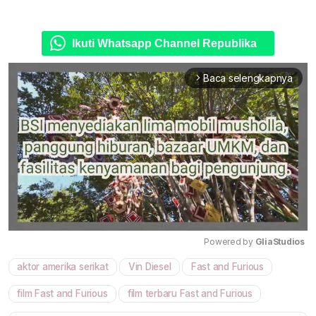
Ikuti Whatsapp Channel Republika
Baca selengkapnya
arrow_forward_ios
Powered by 
GliaStudios
aktor amerika serikat
Vin Diesel
Fast and Furious
Mute
film Fast and Furious
film terbaru Fast and Furious