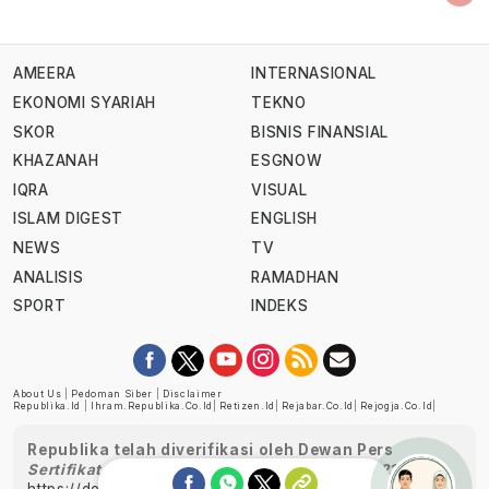
AMEERA
INTERNASIONAL
EKONOMI SYARIAH
TEKNO
SKOR
BISNIS FINANSIAL
KHAZANAH
ESGNOW
IQRA
VISUAL
ISLAM DIGEST
ENGLISH
NEWS
TV
ANALISIS
RAMADHAN
SPORT
INDEKS
About Us
|
Pedoman Siber
|
Disclaimer
Republika.id
|
Ihram.republika.co.id
|
Retizen.id
|
Rejabar.co.id
|
Rejogja.co.id
|
Republika telah diverifikasi oleh Dewan Pers
Sertifikat Nomor 1058/DP-Verifikasi/K/XII/2022
https://dewanpers.or.id/data/perusahaanpers