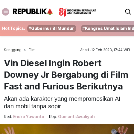
Hot Topics:
#Gubernur BI Mundur
#Kongres Umat Islam In
Senggang
Film
Ahad , 12 Feb 2023, 17:44 WIB
Vin Diesel Ingin Robert
Downey Jr Bergabung di Film
Fast and Furious Berikutnya
Akan ada karakter yang mempromosikan AI
dan mobil tanpa sopir.
Red:
Endro Yuwanto
Rep:
Gumanti Awaliyah