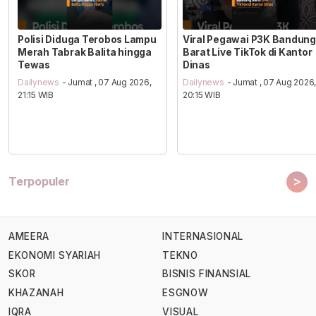
Polisi Diduga Terobos Lampu
Viral Pegawai P3K Bandung
Merah Tabrak Balita hingga
Barat Live TikTok di Kantor
Tewas
Dinas
Dailynews
- Jumat , 07 Aug 2026,
Dailynews
- Jumat , 07 Aug 2026
21:15 WIB
20:15 WIB
>
Terpopuler
AMEERA
INTERNASIONAL
EKONOMI SYARIAH
TEKNO
SKOR
BISNIS FINANSIAL
KHAZANAH
ESGNOW
IQRA
VISUAL