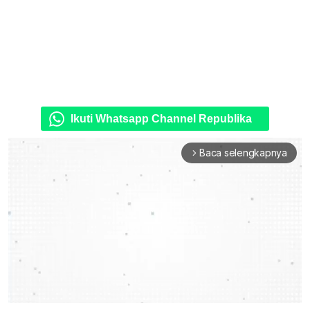
Ikuti Whatsapp Channel Republika
Baca selengkapnya
arrow_forward_ios