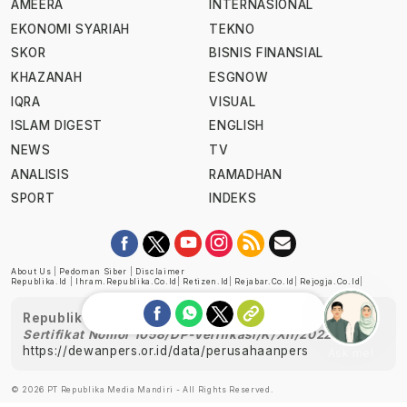
AMEERA
INTERNASIONAL
EKONOMI SYARIAH
TEKNO
SKOR
BISNIS FINANSIAL
KHAZANAH
ESGNOW
IQRA
VISUAL
ISLAM DIGEST
ENGLISH
NEWS
TV
ANALISIS
RAMADHAN
SPORT
INDEKS
About Us
|
Pedoman Siber
|
Disclaimer
Republika.id
|
Ihram.republika.co.id
|
Retizen.id
|
Rejabar.co.id
|
Rejogja.co.id
|
Republika telah diverifikasi oleh Dewan Pers
Sertifikat Nomor 1058/DP-Verifikasi/K/XII/2022
https://dewanpers.or.id/data/perusahaanpers
Ask me!
© 2026 PT Republika Media Mandiri - All Rights Reserved.