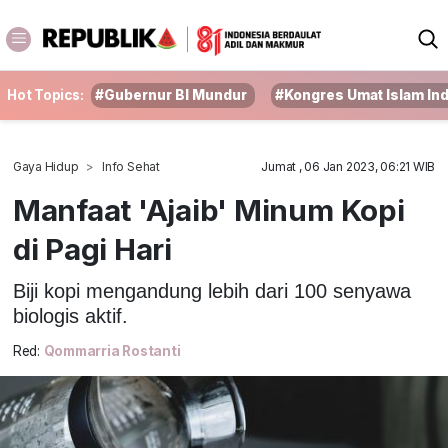
Hot Topics:
#Gubernur BI Mundur
#Kongres Umat Islam In
Gaya Hidup
Info Sehat
Jumat , 06 Jan 2023, 06:21 WIB
Manfaat 'Ajaib' Minum Kopi
di Pagi Hari
Biji kopi mengandung lebih dari 100 senyawa
biologis aktif.
Red:
Qommarria Rostanti