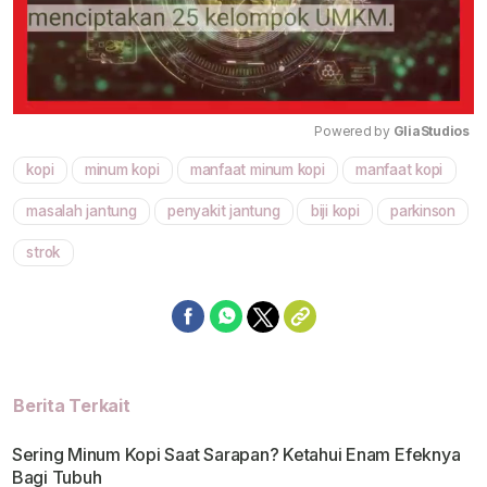
Powered by 
GliaStudios
kopi
minum kopi
manfaat minum kopi
manfaat kopi
Mute
masalah jantung
penyakit jantung
biji kopi
parkinson
strok
Berita Terkait
Sering Minum Kopi Saat Sarapan? Ketahui Enam Efeknya
Bagi Tubuh