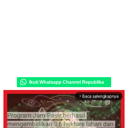
Ikuti Whatsapp Channel Republika
Baca selengkapnya
arrow_forward_ios