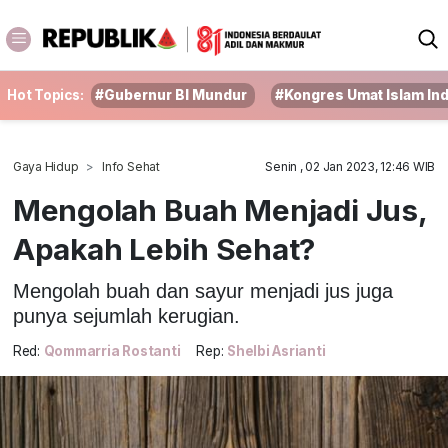
Hot Topics:
#Gubernur BI Mundur
#Kongres Umat Islam In
Gaya Hidup
Info Sehat
Senin , 02 Jan 2023, 12:46 WIB
Mengolah Buah Menjadi Jus,
Apakah Lebih Sehat?
Mengolah buah dan sayur menjadi jus juga
punya sejumlah kerugian.
Red:
Qommarria Rostanti
Rep:
Shelbi Asrianti