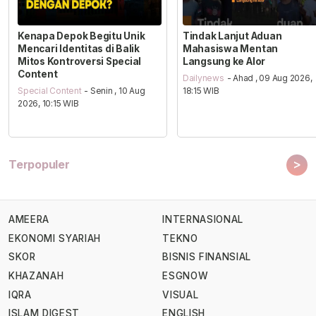
Kenapa Depok Begitu Unik
Tindak Lanjut Aduan
Mencari Identitas di Balik
Mahasiswa Mentan
Mitos Kontroversi Special
Langsung ke Alor
Content
Dailynews
- Ahad , 09 Aug 2026,
Special Content
- Senin , 10 Aug
18:15 WIB
2026, 10:15 WIB
>
Terpopuler
AMEERA
INTERNASIONAL
EKONOMI SYARIAH
TEKNO
SKOR
BISNIS FINANSIAL
KHAZANAH
ESGNOW
IQRA
VISUAL
ISLAM DIGEST
ENGLISH