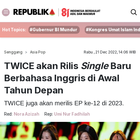
Hot Topics:
#Gubernur BI Mundur
#Kongres Umat Islam In
Senggang
Asia Pop
Rabu , 21 Dec 2022, 14:06 WIB
TWICE akan Rilis
Single
Baru
Berbahasa Inggris di Awal
Tahun Depan
TWICE juga akan merilis EP ke-12 di 2023.
Red:
Nora Azizah
Rep:
Umi Nur Fadhilah