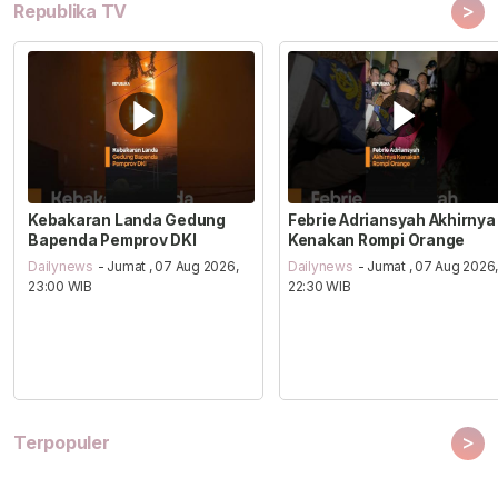
>
Republika TV
Kebakaran Landa Gedung
Febrie Adriansyah Akhirnya
Bapenda Pemprov DKI
Kenakan Rompi Orange
Dailynews
- Jumat , 07 Aug 2026,
Dailynews
- Jumat , 07 Aug 2026
23:00 WIB
22:30 WIB
>
Terpopuler