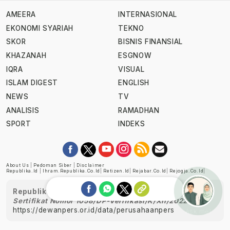
AMEERA
INTERNASIONAL
EKONOMI SYARIAH
TEKNO
SKOR
BISNIS FINANSIAL
KHAZANAH
ESGNOW
IQRA
VISUAL
ISLAM DIGEST
ENGLISH
NEWS
TV
ANALISIS
RAMADHAN
SPORT
INDEKS
About Us
|
Pedoman Siber
|
Disclaimer
Republika.id
|
Ihram.republika.co.id
|
Retizen.id
|
Rejabar.co.id
|
Rejogja.co.id
|
Republika telah diverifikasi oleh Dewan Pers
Sertifikat Nomor 1058/DP-Verifikasi/K/XII/2022
https://dewanpers.or.id/data/perusahaanpers
Ask me!