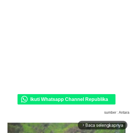
Ikuti Whatsapp Channel Republika
sumber : Antara
Baca selengkapnya
arrow_forward_ios