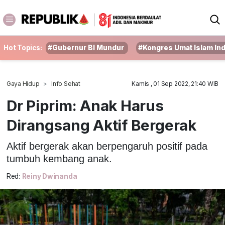
Hot Topics:
#Gubernur BI Mundur
#Kongres Umat Islam In
Gaya Hidup
Info Sehat
Kamis , 01 Sep 2022, 21:40 WIB
Dr Piprim: Anak Harus
Dirangsang Aktif Bergerak
Aktif bergerak akan berpengaruh positif pada
tumbuh kembang anak.
Red:
Reiny Dwinanda