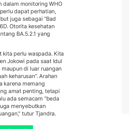
h dalam monitoring WHO
perlu dapat perhatian,
ebut juga sebagai “Bad
6D. Otorita kesehatan
ntang BA.5.2.1 yang
kita perlu waspada. Kita
en Jokowi pada saat Idul
 maupun di luar ruangan
ah keharusan”. Arahan
aja karena memang
g amat penting, tetapi
lalu ada semacam “beda
 juga menyebutkan
angan," tutur Tjandra.