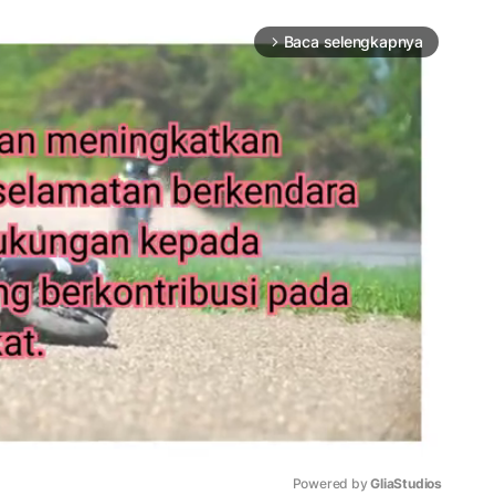
Baca selengkapnya
arrow_forward_ios
Powered by 
GliaStudios