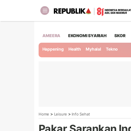
AMEERA
EKONOMI SYARIAH
SKOR
Happening
Health
Myhalal
Tekno
>
>
Home
Leisure
Info Sehat
Pakar Sarankan I