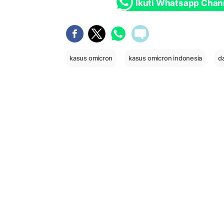
Ikuti Whatsapp Chan
kasus omicron
kasus omicron indonesia
d