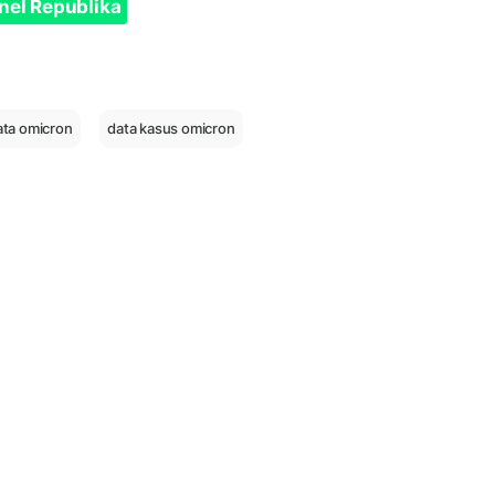
nel Republika
ata omicron
data kasus omicron