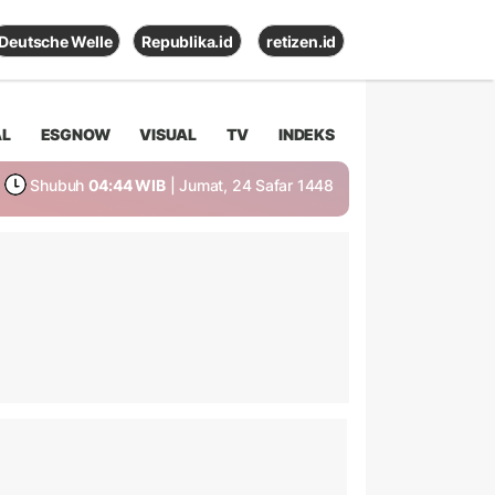
Deutsche Welle
Republika.id
retizen.id
AL
ESGNOW
VISUAL
TV
INDEKS
Shubuh
04:44 WIB
| Jumat, 24 Safar 1448