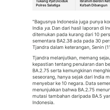
Tukang Pjat Diciduk
Ibrahim Berdiri Ket
Polres Salatiga
Ka'bah Dibangun
"Bagusnya Indonesia juga punya ko
India
ya.
Dan dari hasil laporan di I
ditemukan pada kurang dari 10 per
sementara BA2.38 ada pada 30 pers
Tjandra dalam keterangan, Senin (1
Tjandra melanjutkan, memang sejau
kepastian tentang penularan dan b
BA.2.75 serta kemungkinan menghin
seseorang, hanya sejak dari India m
menyebar ke 10 negara. Data seme
menunjukkan bahwa BA.2.75 menunj
mutasi tambahan daripada BA.5 ya
Indonesia.