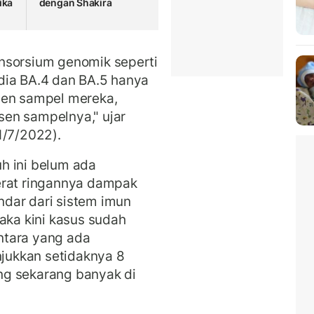
ika
dengan Shakira
nsorsium genomik seperti
ndia BA.4 dan BA.5 hanya
sen sampel mereka,
en sampelnya," ujar
1/7/2022).
h ini belum ada
erat ringannya dampak
dar dari sistem imun
aka kini kasus sudah
ntara yang ada
ukkan setidaknya 8
ng sekarang banyak di