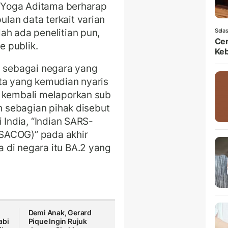
ra Yoga Aditama berharap
lan data terkait varian
ah ada penelitian pun,
Selas
Ce
 publik.
Ke
l sebagai negara yang
ta yang kemudian nyaris
, kembali melaporkan sub
eh sebagian pihak disebut
 India, “Indian SARS-
SACOG)” pada akhir
 di negara itu BA.2 yang
Demi Anak, Gerard
abi
Pique Ingin Rujuk