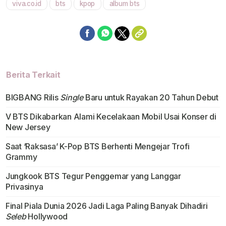
viva.co.id
bts
kpop
album bts
Mute
Berita Terkait
BIGBANG Rilis
Single
Baru untuk Rayakan 20 Tahun Debut
V BTS Dikabarkan Alami Kecelakaan Mobil Usai Konser di
New Jersey
Saat ‘Raksasa’ K-Pop BTS Berhenti Mengejar Trofi
Grammy
Jungkook BTS Tegur Penggemar yang Langgar
Privasinya
Final Piala Dunia 2026 Jadi Laga Paling Banyak Dihadiri
Seleb
Hollywood