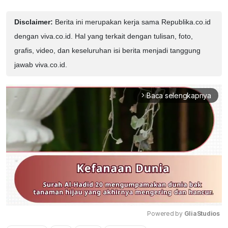
Disclaimer:
Berita ini merupakan kerja sama Republika.co.id
dengan viva.co.id. Hal yang terkait dengan tulisan, foto,
grafis, video, dan keseluruhan isi berita menjadi tanggung
jawab viva.co.id.
Baca selengkapnya
arrow_forward_ios
Powered by 
GliaStudios