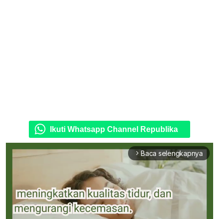
Ikuti Whatsapp Channel Republika
Baca selengkapnya
arrow_forward_ios